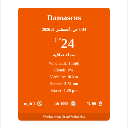
Damascus
6:34 ص,
أغسطس 8, 2026
24
°C
سماء صافية
Wind Gust:
1 mph
Clouds:
0%
Visibility:
10 km
Sunrise:
5:51 am
Sunset:
7:29 pm
1 mph
1008 mb
66 %
Weather from OpenWeatherMap