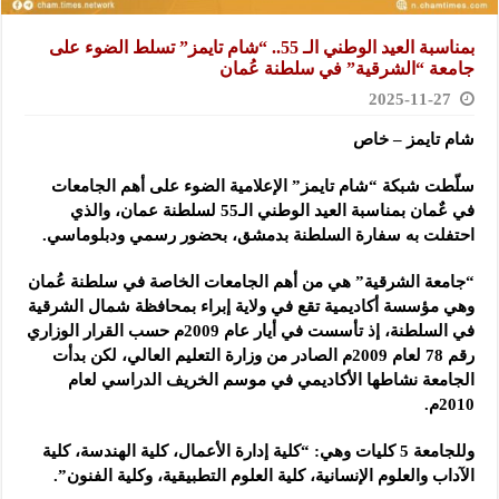
بمناسبة العيد الوطني الـ 55.. “شام تايمز” تسلط الضوء على
جامعة “الشرقية” في سلطنة عُمان
2025-11-27
شام تايمز – خاص
سلّطت شبكة “شام تايمز” الإعلامية الضوء على أهم الجامعات
في عٌمان بمناسبة العيد الوطني الـ55 لسلطنة عمان، والذي
احتفلت به سفارة السلطنة بدمشق، بحضور رسمي ودبلوماسي.
“جامعة الشرقية” هي من أهم الجامعات الخاصة في سلطنة عُمان
وهي مؤسسة أكاديمية تقع في ولاية إبراء بمحافظة شمال الشرقية
في السلطنة، إذ تأسست في أيار عام 2009م حسب القرار الوزاري
رقم 78 لعام 2009م الصادر من وزارة التعليم العالي، لكن بدأت
الجامعة نشاطها الأكاديمي في موسم الخريف الدراسي لعام
2010م.
وللجامعة 5 كليات وهي: “كلية إدارة الأعمال، كلية الهندسة، كلية
الآداب والعلوم الإنسانية، كلية العلوم التطبيقية، وكلية الفنون”.