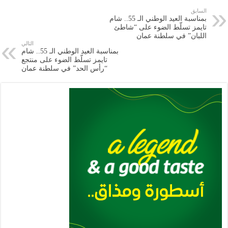
e
l
a
s
er
oo
y
السابق
بمناسبة العيد الوطني الـ 55.. شام
m
A
k
Li
تايمز تسلّط الضوء على “شاطئ
اللبان” في سلطنة عمان
p
n
التالي
بمناسبة العيد الوطني الـ 55.. شام
p
k
تايمز تسلّط الضوء على منتجع
“رأس الحد” في سلطنة عمان