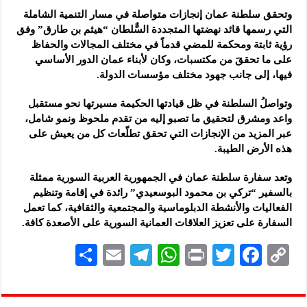
وتحقق سلطنة عمان إنجازات متواصلة في مسار التنمية الشاملة
التي رسمها قائد نهضتها المتجددة السٌّلطان “هيثم بن طارق” وفق
رؤية ثابتة ومحكمة للمضي قدماً في مختلف المجالات والحفاظ
على ما تحققَ من مكتسبات، وكان لأبناء عمان الدور الأساسي
فيها، إلى جانب جهود مختلف مؤسسات الدولة.
وتواصلُ السلطنة في ظل قيادتها الحكيمة مسيرتها نحو مستقبل
واعد ومشرق لتحقيق ما تصبو إليه من تقدم ملحوظ ونمو شامل،
عبر المزيد من الإنجازات التي تحقق تطلّعات كل من يعيش على
هذه الأرض الطيبة.
وتعد سفارة سلطنة عمان في الجمهورية العربية السورية ممثلة
بالسفير “تركي بن محمود البوسعيدي” رائدة في إقامة وتنظيم
الفعاليات والأنشطة الدبلوماسية والمجتمعية والثقافية، كما تعمل
السفارة على تعزيز العلاقات العمانية السورية على الأصعدة كافة.
S
E
Te
W
P
T
F
C
h
m
le
h
ri
wi
ac
o
ar
ai
gr
at
nt
tt
eb
p