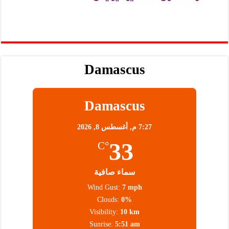
Damascus
Damascus
7:27 م,
أغسطس 8, 2026
33
°C
سماء صافية
Wind Gust:
7 mph
Clouds:
0%
Visibility:
10 km
Sunrise:
5:51 am