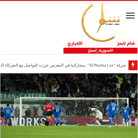
شركة “SI Pharma Lux”: مشاركتنا في المعرض عززت التواصل مع الشركاء المحليين والدوليين