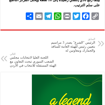
على سلم الترتيب.
S
E
Te
W
P
T
F
C
h
m
le
h
ri
wi
ac
o
ar
ai
gr
at
nt
tt
eb
p
e
l
a
s
er
oo
y
السابق
الرئيس “الشرع” يصدر 3 مراسيم
m
A
k
Li
بتعيين رئيس للهيئة العامة للمنافذ
والجمارك ومعاونين له
p
n
التالي
اللجنة العليا لانتخابات مجلس
p
k
الشعب السوري تبحث التعاون مع
الهيئة المستقلة للانتخاب في الأردن