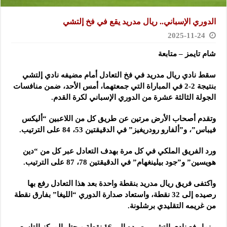
الدوري الإسباني.. ريال مدريد يقع في فخ إلتشي
2025-11-24
شام تايمز – متابعة
سقط نادي ريال مدريد في فخ التعادل أمام مضيفه نادي إلتشي
بنتيجة 2-2 في المباراة التي جمعتهما، أمس الأحد، ضمن منافسات
الجولة الثالثة عشرة من الدوري الإسباني لكرة القدم.
وتقدم أصحاب الأرض مرتين عن طريق كل من اللاعبين “أليكس
فيباس”، و”ألفارو رودريغيز” في الدقيقتين 53، 84 على الترتيب.
ورد الفريق الملكي في كل مرة بهدف التعادل عبر كل من “دين
هويسين” و”جود بيلينغهام” في الدقيقتين 78، 87 على الترتيب.
واكتفى فريق ريال مدريد بنقطة واحدة بعد هذا التعادل رفع بها
رصيده إلى 32 نقطة، واستعاد صدارة الدوري “الليغا” بفارق نقطة
من غريمه التقليدي برشلونة.
بينما رفع نادي إلتشي رصيده إلى 16 نقطة ويحتل المركز التاسع