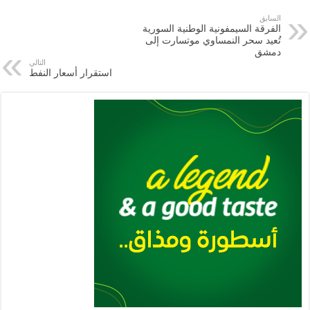
e
l
a
s
er
oo
y
السابق
الفرقة السيمفونية الوطنية السورية
m
A
k
Li
تُعيد سحر النمساوي موتسارت إلى
دمشق
p
n
التالي
استقرار أسعار النفط
p
k