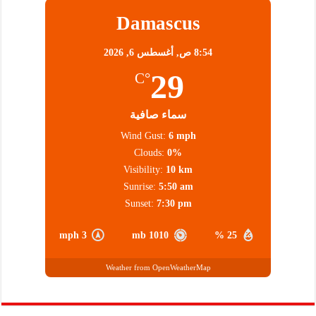
Damascus
8:54 ص,
أغسطس 6, 2026
29
°C
سماء صافية
Wind Gust:
6 mph
Clouds:
0%
Visibility:
10 km
Sunrise:
5:50 am
Sunset:
7:30 pm
3 mph
1010 mb
25 %
Weather from OpenWeatherMap