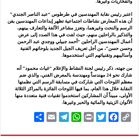
والفخاريات وغيرها.
اعتبر رئيس نقابة المهندسين في طرطوس “عبد الناصر الجندي”
أن هذه المعارض نشاطات اجتماعية تظهر إبداعات المهندسين بفن
الرسم والنحت وغيرهما، وتعزز مشاعر الألفة والتعارف بينهم،
والتذكير بالراحلين منهم، حيث لفت في هذا الصدد إلى عرض
أعمال المهندسين الراحلين “أحمد جبيلي ووجدي عبد الرحمن
وحسن حسن”، من أجل تعريف الجيل الجديد بلوحاتهم الفنية
وأساليبهم وتقنياتهم التي استخدموها.
من جهته، ذكر رئيس لجنة النشاط والإعلام “غياث محمود” أنه
شارك نحو 24 مهندساً ومهندسة بالمعرض الفني، والذي ضم
معظم اللوحات التي شاركت في مسابقة الرسم التي نظمتها
النقابة خلال هذا العام، بما فيها اللوحات الفائزة بالمراكز الثلاثة
الأولى، مبيناً أن المشاركين استخدموا تقنيات فنية متعددة منها
الألوان الزيتية والمائية والحبر وغيرها.
S
E
Te
W
P
T
F
C
h
m
le
h
ri
wi
ac
o
ar
ai
gr
at
nt
tt
eb
p