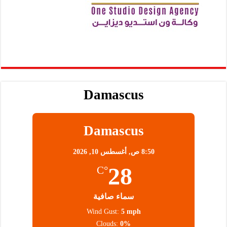
Damascus
Damascus
8:50 ص,
أغسطس 10, 2026
28
°C
سماء صافية
Wind Gust:
5 mph
Clouds:
0%