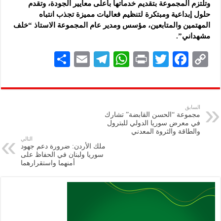
وتلتزم المجموعة بتقديم خدماتها بأعلى معايير الجودة، وتقدم
حلول إبداعية ومبتكرة لتنظيم فعاليات مميزة تجذب انتباه
المهتمين والمتابعين، مؤسس ومدير عام المجموعة الاستاذ “خلف
مشهداني”.
S
E
Te
W
P
T
F
C
h
m
le
h
ri
wi
ac
o
ar
ai
gr
at
nt
tt
eb
p
e
l
a
s
er
oo
y
السابق
مجموعة “الحسن القابضة” تشارك
m
A
k
Li
في معرض سوريا الدولي للبترول
والطاقة والثروة المعدني
p
n
التالي
ملك الأردن: ضرورة دعم جهود
p
k
سوريا ولبنان في الحفاظ على
أمنهما واستقرارهما