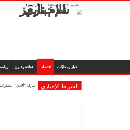
الرئيسية
الجمعة , 7 أغسطس 2026
أخبار ومحليّات
اقتصاد
ثقافة وفنون
رياض
الشريط الإخباري
شركة “ألادي”: مشاركتنا
شركة “أوبيكو” للبلاست
مشروع “رونق مهنا”: ال
معمل “أكسجين نبك”: ال
شركة “ريبال”: شاركنا 