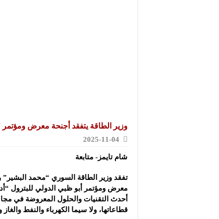
مجموعة “عمر الطيب ال
موقع “نيوز بيردز”: مشا
شركة “قمم الجودة للمع
وزير الطاقة يتفقد أجنحة معرض ومؤتمر “أديبك 2025” في
2025-11-04
شام تايمز- متابعة
تفقد وزير الطاقة السوري “محمد البشير” و
أحدث التقنيات والحلول المعروضة في مجا
قطاعاتها، ولا سيما الكهرباء والنفط والغاز 