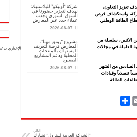
شركة “أوبيكو” للبلاستيك:
ف تعزيز التعاون،
نهدف لتعزيز حضورنا في
اركة، واستكشاف فرص
السوق السوري وجذب
عملاء جدد عبر المعارض
طاع الطاقة الوطني
2026-08-07
 الاثنين، سلسلة من
مشروع “رونق مهنا”:
المعارض فرصة لتعريف
ة العاملة في مجالات
الإخباري بدع
المستهلك بالمنتجات
المحلية ودعم المشاريع
الصغيرة
مؤتمر “أديبك 2025″، حتى السادس من الشهر
2026-08-07
بمشاركة أكثر من 45 وزيراً و250 رئيساً تنفيذياً وقيادات
طاعات الطاقة
S
E
h
m
ar
ai
e
l
التالي
“الشركة العربية للبترول” تشارك