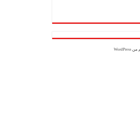
Weather from OpenWeatherMap
م من
WordPress