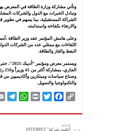
وتأتي مشاركة وزارة الطاقة في المعرض بهد
وتبادل الخبرات مع الدول والشركات المش
الشراكة المستقبلية، بما يسهم في تطوير ق
والارتقاء بكفاءته واستدامته.
وعلى هامش المؤتمر عقد وزير الطاقة ،أمس
اللقاءات مع ممثلي عدد من الشركات الدولي
النفط والغاز والطاقة.
ويستمر معرض و
الجاري، 
وصناع سياسات ومبتكرين وأكاديميين من ق
والتكنولوجيا والتمويل.
Te
W
P
T
F
C
le
h
ri
wi
ac
o
gr
at
nt
tt
eb
p
a
s
er
oo
y
السابق
أعلنت شركة“ INTERPET