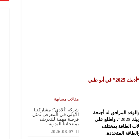
قابضة”: المعرض يشكل فرصة للقاء أصحاب الاختصاص وصناع القرار
ركتنا في المعرض تهدف إلى الترويج للموقع وتعزيز حضوره الإعلامي
دات الصناعية”: شاركنا بالمعرض لدعم مرحلة إعادة الإعمار في سوريا
 أبو ظبي
مقالات مشابهة
شركة “ألادي”: مشاركتنا
الوفد المرافق له أجنحة
الأولى في المعرض تمثل
فرصة مهمة للتعريف
معرض ومؤتمر أبو ظبي الدولي للبترول “أديبك 2025″، واطلع على
بمنتجاتنا اليدوية
لات الطاقة بمختلف
2026-08-07
والطاقة المتجددة.