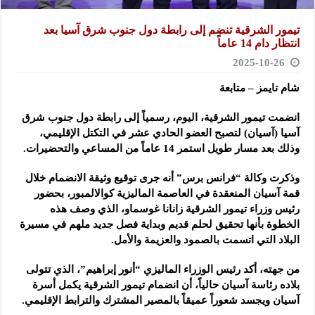
تيمور الشرقية تنضم إلى رابطة دول جنوب شرق آسيا بعد
انتظار دام 14 عاماً
2025-10-26
شام تايمز – متابعة
انضمت تيمور الشرقية، اليوم، رسمياً إلى رابطة دول جنوب شرق
آسيا (آسيان) لتصبح العضو الحادي عشر في التكتل الإقليمي،
وذلك بعد مسار طويل استمر 14 عاماً من المساعي والتحضيرات.
وذكرت وكالة “فرانس برس” أنه جرى توقيع وثيقة الانضمام خلال
قمة آسيان المنعقدة في العاصمة الماليزية كوالالمبور، بحضور
رئيس وزراء تيمور الشرقية زانانا غوسماو، الذي وصف هذه
الخطوة بأنها تحقيق لحلم قديم وبداية فصل جديد ملهم في مسيرة
البلاد التي اتسمت بالصمود والعزيمة والأمل.
من جهته، أكد رئيس الوزراء الماليزي “أنور إبراهيم”، الذي تتولى
بلاده رئاسة آسيان حالياً، أن انضمام تيمور الشرقية يكمل أسرة
آسيان ويجسد شعوراً عميقاً بالمصير المشترك والترابط الإقليمي.