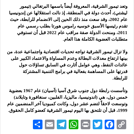
وتعد تيمور الشرقية، المعروفة أيضاً باسمها البرتغالي (تيمور
ليشتي)، أحدث دولة في المنطقة، إذ نالت استقلالها عن إندونيسيا
عام 2002، وقد سعت منذ ذلك الحين إلى الانضمام للرابطة، حيث
تقدم رئيسها الأسبق خوسيه راموس هورتا بطلب رسمي عام
2011، ومنحت الدولة صفة مراقب عام 2022 قبل أن تستوفي
متطلبات العضوية الكاملة هذا العام.
ولا تزال تيمور الشرقية تواجه تحديات اقتصادية واجتماعية عدة، من
بينها ارتفاع معدلات البطالة وعدم المساواة والاعتماد الكبير على
عائدات النفط، وهي عوامل أثارت في السابق تساؤلات حول
قدرتها على المساهمة بفعالية في برامج التنمية المشتركة
للرابطة.
وتأسست رابطة دول جنوب شرق آسيا (آسيان) عام 1967 بعضوية
خمس دول، هي (اندونيسيا، ماليزيا، الفلبين، سنغافورة وتايلاند)
وتوسعت لاحقاً لتضم عشر دول، وكانت كمبوديا آخر المنضمين عام
1999، قبل أن تلتحق بها اليوم تيمور الشرقية كعضو كامل الحقوق.
S
E
Te
W
P
T
F
C
h
m
le
h
ri
wi
ac
o