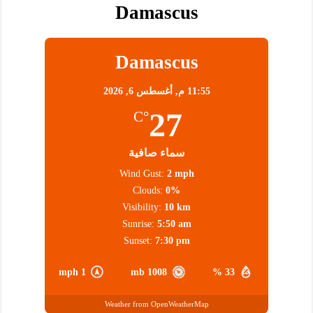
Damascus
Damascus
11:55 م,
أغسطس 6, 2026
27
°C
سماء صافية
Wind Gust:
2 mph
Clouds:
0%
Visibility:
10 km
Sunrise:
5:50 am
Sunset:
7:30 pm
1 mph
1008 mb
33 %
Weather from OpenWeatherMap