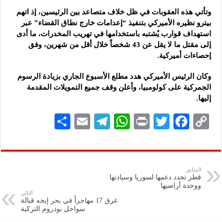
وتأتي هذه العقوبات في ظل خلاف متصاعد بين الرئيسين، إذ اتهم
بيترو نظيره الأميركي بتنفيذ “إعدامات خارج نطاق القضاء” عبر
استهداف قوارب يُشتبه باستخدامها في تهريب المخدرات، ما أدى
إلى مقتل ما لا يقل عن 43 شخصاً خلال أقل من شهرين، وفق
إحصاءات أميركية.
وكان الرئيس الأميركي هدد مطلع الأسبوع الجاري بزيادة الرسوم
الجمركية على كولومبيا، وأعلن وقف جميع التمويلات المقدمة
إليها.
S
E
Te
W
P
T
F
C
h
m
le
h
ri
wi
ac
o
ar
ai
gr
at
nt
tt
eb
p
e
l
a
s
er
oo
y
السابق
قطر تجدد دعمها لسوريا وسيادتها
m
A
k
Li
ووحدة أراضيها
التالي
p
n
غرق 17 مهاجراً في بحر إيجه قبالة
سواحل بودروم التركية
p
k