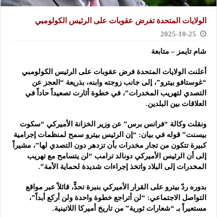
الولايات المتحدة تفرض عقوبات على الرئيس الكولومبي
2025-10-25
شام تايمز – متابعة
أعلنت الولايات المتحدة فرض عقوبات على الرئيس الكولومبي
“غوستافو بيترو”، إلى جانب زوجته وابنه، بذريعة “العجز عن
التصدي لتهريب المخدرات”، في خطوة أثارت تصعيداً حاداً في
العلاقات بين البلدين.
ونقلت وكالة “فرانس برس” عن وزير الخزانة الأميركي “سكوت
بيسنت” قوله في بيان: “إن الرئيس بيترو سمح لمنظمات إجرامية
كبيرة تتكون من تجار مخدرات بأن تزدهر دون التصدي لها”، مشيراً
إلى أن الرئيس الأميركي دونالد ترامب “لن يتسامح مع تهريب
المخدرات إلى البلاد واتخذ إجراءات شديدة لحماية الأمة”.
بدوره ردّ بيترو على القرار الأميركي بنبرة تحدٍّ، قائلاً عبر مواقع
التواصل الاجتماعي: “لن أتراجع خطوة واحدة ولن أركع أبداً”،
مستعيراً بـ “شعارات ثورية” من تاريخ أميركا اللاتينية.