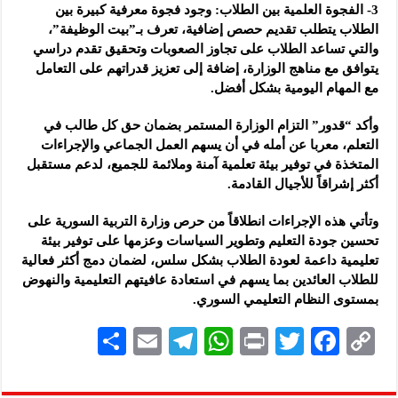
3- الفجوة العلمية بين الطلاب: وجود فجوة معرفية كبيرة بين
الطلاب يتطلب تقديم حصص إضافية، تعرف بـ”بيت الوظيفة”،
والتي تساعد الطلاب على تجاوز الصعوبات وتحقيق تقدم دراسي
يتوافق مع مناهج الوزارة، إضافة إلى تعزيز قدراتهم على التعامل
مع المهام اليومية بشكل أفضل.
وأكد “قدور” التزام الوزارة المستمر بضمان حق كل طالب في
التعلم، معربا عن أمله في أن يسهم العمل الجماعي والإجراءات
المتخذة في توفير بيئة تعلمية آمنة وملائمة للجميع، لدعم مستقبل
أكثر إشراقاً للأجيال القادمة.
وتأتي هذه الإجراءات انطلاقاً من حرص وزارة التربية السورية على
تحسين جودة التعليم وتطوير السياسات وعزمها على توفير بيئة
تعليمية داعمة لعودة الطلاب بشكل سلس، لضمان دمج أكثر فعالية
للطلاب العائدين بما يسهم في استعادة عافيتهم التعليمية والنهوض
بمستوى النظام التعليمي السوري.
S
E
Te
W
P
T
F
C
h
m
le
h
ri
wi
ac
o
ar
ai
gr
at
nt
tt
eb
p