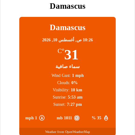
Damascus
Damascus
10:26 ص,
أغسطس 10, 2026
31
°C
سماء صافية
Wind Gust:
1 mph
Clouds:
0%
Visibility:
10 km
Sunrise:
5:53 am
Sunset:
7:27 pm
1 mph
1011 mb
35 %
Weather from OpenWeatherMap