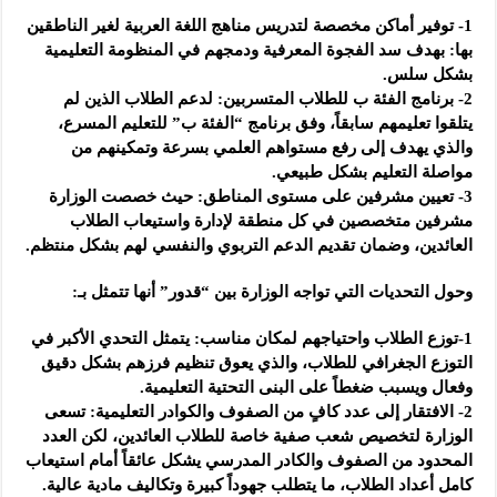
1- توفير أماكن مخصصة لتدريس مناهج اللغة العربية لغير الناطقين
بها: بهدف سد الفجوة المعرفية ودمجهم في المنظومة التعليمية
بشكل سلس.
2- برنامج الفئة ب للطلاب المتسربين: لدعم الطلاب الذين لم
يتلقوا تعليمهم سابقاً، وفق برنامج “الفئة ب” للتعليم المسرع،
والذي يهدف إلى رفع مستواهم العلمي بسرعة وتمكينهم من
مواصلة التعليم بشكل طبيعي.
3- تعيين مشرفين على مستوى المناطق: حيث خصصت الوزارة
مشرفين متخصصين في كل منطقة لإدارة واستيعاب الطلاب
العائدين، وضمان تقديم الدعم التربوي والنفسي لهم بشكل منتظم.
وحول التحديات التي تواجه الوزارة بين “قدور” أنها تتمثل بـ:
1-توزع الطلاب واحتياجهم لمكان مناسب: يتمثل التحدي الأكبر في
التوزع الجغرافي للطلاب، والذي يعوق تنظيم فرزهم بشكل دقيق
وفعال ويسبب ضغطاً على البنى التحتية التعليمية.
2- الافتقار إلى عدد كافٍ من الصفوف والكوادر التعليمية: تسعى
الوزارة لتخصيص شعب صفية خاصة للطلاب العائدين، لكن العدد
المحدود من الصفوف والكادر المدرسي يشكل عائقاً أمام استيعاب
كامل أعداد الطلاب، ما يتطلب جهوداً كبيرة وتكاليف مادية عالية.