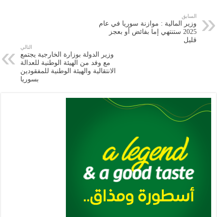
e
l
a
s
er
oo
y
السابق
وزير المالية : موازنة سوريا في عام
m
A
k
Li
2025 ستنتهي إما بفائض أو بعجز
قليل
p
n
التالي
وزير الدولة بوزارة الخارجية يجتمع
p
k
مع وفد من الهيئة الوطنية للعدالة
الانتقالية والهيئة الوطنية للمفقودين
بسوريا