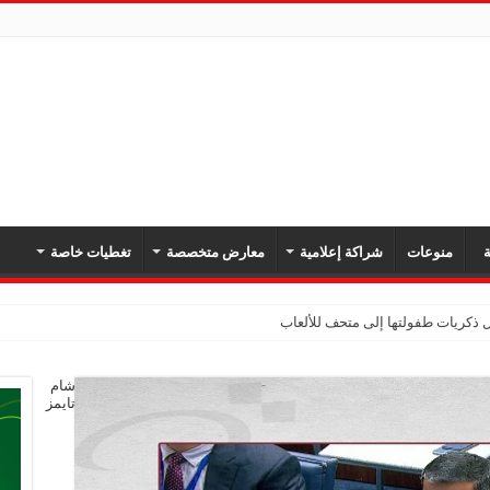
ة
منوعات
شراكة إعلامية
معارض متخصصة
تغطيات خاصة
شام
تايمز