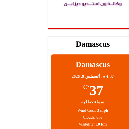
Damascus
Damascus
4:37 م,
أغسطس 9, 2026
37
°C
سماء صافية
Wind Gust:
3 mph
Clouds:
0%
Visibility:
10 km