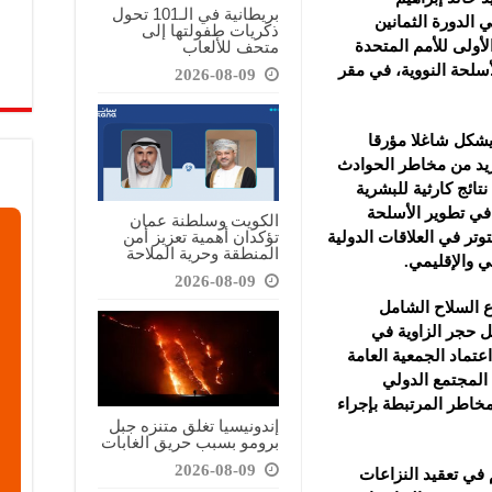
بريطانية في الـ101 تحول
الدورة الثمانين
ذكريات طفولتها إلى
متحف للألعاب
الأولى للأمم المتحدة
لأسلحة النووية، في مقر
2026-08-09
يشكل شاغلا مؤرقا
يزيد من مخاطر الحوادث
تائج كارثية للبشرية
 في تطوير الأسلحة
الكويت وسلطنة عمان
تؤكدان أهمية تعزيز أمن
وتر في العلاقات الدولية
المنطقة وحرية الملاحة
 والإقليمي.
2026-08-09
زع السلاح الشامل
ل حجر الزاوية في
تماد الجمعية العامة
المجتمع الدولي
مخاطر المرتبطة بإجراء
إندونيسيا تغلق متنزه جبل
برومو بسبب حريق الغابات
2026-08-09
 في تعقيد النزاعات