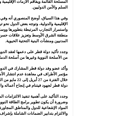
المسلحة القائمة ويفاقم الأزمات الإقليمية و
السلم والأمن الدوليين.
وفي هذا السياق، أوضح المنصوري أنه وفي ضو
الإقليمية والدولية، وتوجه بعض الدول نحو تر
واستمرار التجارب المرتبطة بتطويرها ووسائ
منطقة الشرق الأوسط وتعزيز علاقات حسن ال
المدنيين ومنشآت البنية التحتية الحيوية.
وجدد تأكيد دولة قطر على دعمها لعقد الدو
من الأسلحة النووية وغيرها من أسلحة الدم
وأكد عضو وفد دولة قطر المشارك في الدورة 
خلال الفترة من 7
دولة قطر لجهود فيتنام في إنجاح أعماله وال
وجدد التأكيد على أهمية تنفيذ الالتزامات ال
وضرورة أن يكون تطوير برامج الطاقة النو
المواد الإشعاعية للدول والمناطق المجاورة،
والالتزام بتدابير الضمانات الشاملة بإشراف 