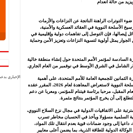
يزيد من حالة انعدام
ء التوترات الراهنة الناتجة عن النزاعات والأزمات
سيخ الأسلحة النووية في العقائد العسكرية والأمنية،
ل إيصالها، فإن التوصل إلى تفاهمات دولية وإقليمية في
جوار يمثل أولوية لتسوية النزاعات وتعزيز الأمن وحماية
رة السادسة لمؤتمر الأمم المتحدة حول إنشاء منطقة خالية
ار الشامل في الشرق الأوسط في نوفمبر من العام الجاري.
الإخباري بدع
الثمانين للجمعية العامة للأمم المتحدة، على أهمية
مؤتمر الأطراف في معاهدة عدم انتشار الأسلحة النووية لاستعراض المعاهدة لعام 2026، المقرر عقده
2 أبريل إلى 22 مايو من العام المقبل، مرحبا برئاسة فيتنام للمؤتمر، ومعربا عن دعم
تطلع إلى أن يخرج المؤتمر بنتائج مثمرة.
مترتبة على الاتفاقيات الدولية في مجال نزع السلاح النووي،
وية السلمية مسؤولا ويأخذ في الحسبان مخاطر تسرب
 داعيا إلى وجود ضمانات قوية بعدم انتقال تلك المواد،
الوكالة الدولية للطاقة الذرية، بما يضمن أعلى معايير