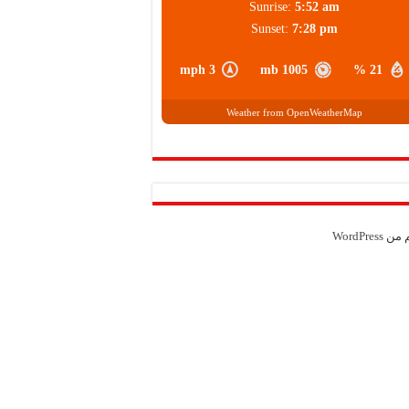
Sunrise:
5:52 am
Sunset:
7:28 pm
3 mph
1005 mb
21 %
Weather from OpenWeatherMap
م من
WordPress