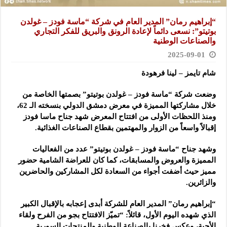
“إبراهيم رمان” المدير العام في شركة “ماسة فودز – غولدن
بوتيتو”: نسعى دائماً لإعادة الرونق والبريق للفكر التجاري
والصناعات الوطنية
2025-09-01
شام تايمز – لينا فرهودة
وضعت شركة “ماسة فودز – غولدن بوتيتو” بصمتها الخاصة من
خلال مشاركتها المميزة في معرض دمشق الدولي بنسخته الـ 62،
ومنذ اللحظات الأولى من افتتاح المعرض شهد جناح ماسا فودز
إقبالاً واسعاً من الزوار والمهتمين بقطاع الصناعات الغذائية.
وشهد جناح “ماسة فودز – غولدن بوتيتو” عدد من الفعاليات
المميزة والعروض والمسابقات، كما كان للعراضة الشامية حضور
مميز حيث أضفت أجواء من السعادة لكل المشاركين والحاضرين
والزائرين.
“إبراهيم رمان” المدير العام للشركة أبدى إعجابه بالإقبال الكبير
الذي شهده اليوم الأول، قائلاً: “تميّز الافتتاح بجو من الفرح ولقاء
الأحبة، وعكس فخرنا بالصناعة الوطنية والمنتجات السورية