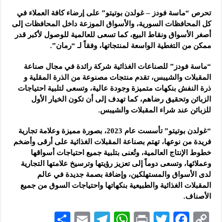
تحرص “ماسة فودز – غولدن بوتيتو” على إرضاء كافة العملاء في
كل المحافظات السورية، والأسواق الموزعة داخل المحافظات إلى
أصغر الأسواق ونقاط البيع، كما تسعى للعالمية للوصول لأكبر قدر
ممكن من التغطية الواسعة لمنتجاتها، وفقاً لـ “رمان”.
“ماسة فودز” للصناعات الغذائية شركة رائدة في مجال صناعة
المقبلات والشيبس، تقدم منتجات مصنوعة من الذرة المقلية و
ذرة النفش بنكهات متميزة وجودة عالية، وتسعى لتلبية احتياجات
الزبائن وتحقيق رضاهم، كما تهدف إلى أن تكون الخيار الأول
للزبائن عند شراء المقبلات والشيبس.
“غولدن بوتيتو” تأسست عام 2023، بصورة مميزة وعلامة تجارية
فريدة من نوعها، تهتم بصناعة المقبلات الغذائية على أرقى وأضخم
خطوط الإنتاج العالمية، وتُعنى بتلبية جميع احتياجات أسواقها
وعملائها، وتسعى دوماً إلى تعزيز رؤيتها وترسيخ علامتها التجارية
لدى الأسواق والمستهلكين، وإضافة بصمة جديدة في عالم
المقبلات الغذائية والطبيعية بنكهاتها واحتياجات السوق من جميع
الأصناف.
S
E
Te
W
P
T
F
C