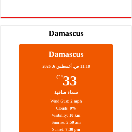
Damascus
Damascus
11:18 ص,
أغسطس 6, 2026
33
°C
سماء صافية
Wind Gust:
2 mph
Clouds:
0%
Visibility:
10 km
Sunrise:
5:50 am
Sunset:
7:30 pm