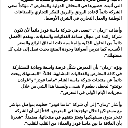
التي أثبتت حضورها في المحافل الدولية والمعارض”، مؤكداً سعي
الشركة دائماً لإعادة الرونق والبريق للفكر التجاري والصناعات
الوطنية والعمل التجاري في الشرق الأوسط.
وأضاف “رمان”: “نسعى في شركة ماسة فودز دائماً لأن نكون
شركة رائدة في مجال صناعة الغذائيات والمقبلات، ونقدم الأفضل
دائماً من الحلول الذكية والمناسبة ذات المذاق الرائع والسعر
الأنسب، كما ندرس أسواقنا وجودة المنتج بحيث نصل إلى قلب كل
مستهلك”.
ونوّه “رمان” بأن المعرض شكّل فرصة واسعة وجاذبة للمشاركة
في كافة المعارض والفعاليات المشابهة، قائلاً: “المستهلك يبحث
دائماً عن منتجات شركة ماسة الشام “ماسا فودز” و”غولدن
بوتيتو” ليحظى بطعم لا ينسى، ولمسنا هذا الشي من خلال
مجريات الأيام الأولى في المعرض”.
وأشار “رمان” إلى أن شركة “ماسا فودز” حظيت بتواصل مباشر
مع مستهلكيها خلال تواجدها في المعرض، لافتاً إلى أن الشركة
تفخر بذوق مستهلكيها وتعتز بثقتهم في منتجاتها، مضيفاً: “شعرنا
بأن العلاقة ما بين ماسا فودز والعملاء من القلب للقلب”.