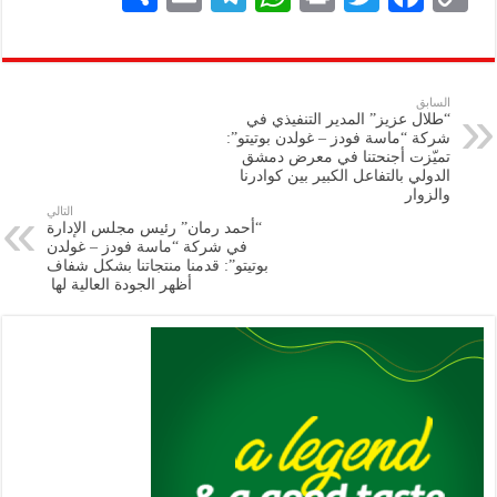
h
m
le
h
ri
wi
ac
o
ar
ai
gr
at
nt
tt
eb
p
e
l
a
s
er
oo
y
السابق
“طلال عزيز” المدير التنفيذي في
m
A
k
Li
شركة “ماسة فودز – غولدن بوتيتو”:
تميّزت أجنحتنا في معرض دمشق
p
n
الدولي بالتفاعل الكبير بين كوادرنا
والزوار
p
k
التالي
“أحمد رمان” رئيس مجلس الإدارة
في شركة “ماسة فودز – غولدن
بوتيتو”: قدمنا منتجاتنا بشكل شفاف
أظهر الجودة العالية لها