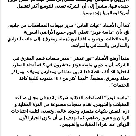
جديدة فيها، مشيراً إلى أن الشركة تسعى للتوسع أكثر لتشمل
أمريكا وماليزيا وإندونيسيا.
كما أن الأستاذ “غياث العاني” مدير مبيعات المحافظات من جانبه،
نوّه بأن “ماسة فودز” تغطي اليوم جميع الأراضي السورية
والمحافظات، وجميع منافذ البيع (جملة ومفرق)، إلى جانب النوادي
والمدارس والمشافي والمولات.
بينما أوضح الأستاذ “نور عمقي” مدير مبيعات قسم المفرق في
الشركة، أن مندوبي ماسة فودز منتشرون في كافة أنحاء القطر،
لتغطية 30 ألف نقطة فعالة بين مشافي ومدارس ومولات ومراكز
جملة ومفرق، مضيفاً: “لدينا أكثر من 100 مندوب لتلبية كافة
الخدمات”.
“ماسة فودز” للصناعات الغذائية شركة رائدة في مجال صناعة
المقبلات والشيبس، تقدم منتجات مصنوعة من الذرة المقلية و
ذرة النفش بنكهات متميزة وجودة عالية، وتسعى لتلبية احتياجات
الزبائن وتحقيق رضاهم، كما تهدف إلى أن تكون الخيار الأول
للزبائن عند شراء المقبلات والشيبس.