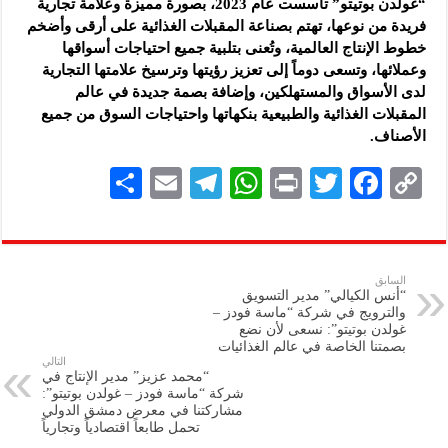
“غولدن بوتيتو” تأسست عام 2023، بصورة مميزة وعلامة تجارية
فريدة من نوعها، تهتم بصناعة المقبلات الغذائية على أرقى وأضخم
خطوط الإنتاج العالمية، وتُعنى بتلبية جميع احتياجات أسواقها
وعملائها، وتسعى دوماً إلى تعزيز رؤيتها وترسيخ علامتها التجارية
لدى الأسواق والمستهلكين، وإضافة بصمة جديدة في عالم
المقبلات الغذائية والطبيعية بنكهاتها واحتياجات السوق من جميع
الأصناف.
S
E
Te
W
P
T
F
C
h
m
le
h
ri
wi
ac
o
ar
ai
gr
at
nt
tt
eb
p
e
l
a
s
er
oo
y
السابق
“أنس الكيالي” مدير التسويق
m
A
k
Li
والترويج في شركة “ماسة فودز –
غولدن بوتيتو”: نسعى لأن نضع
p
n
بصمتنا الخاصة في عالم الغذائيات
التالي
p
k
“محمد عزيز” مدير الإنتاج في
شركة “ماسة فودز – غولدن بوتيتو”:
مشاركتنا في معرض دمشق الدولي
تحمل طابعاً اقتصادياً وتجارياً