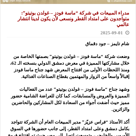
مدراء المبيعات في شركة “ماسة فودز – غولدن بوتيتو”:
متواجدون على امتداد القطر ونسعى لأن يكون لدينا انتشار
عالمي
2025-09-01
شام تايمز – جود دقماق
وضعت شركة “ماسة فودز – غولدن بوتيتو” بصمتها الخاصة من
خلال مشاركتها المميزة في معرض دمشق الدولي بنسخته الـ 62،
ومنذ اللحظات الأولى من افتتاح المعرض شهد جناح ماسا فودز
إقبالاً واسعاً من الزوار والمهتمين بقطاع الصناعات الغذائية.
وشهد جناح “ماسة فودز – غولدن بوتيتو” عدد من الفعاليات
المميزة والعروض والمسابقات، كما كان للعراضة الشامية حضور
مميز حيث أضفت أجواء من السعادة لكل المشاركين والحاضرين
والزائرين.
أكد الأستاذ “فراس عزيّز” مدير المبيعات العام أن الشركة تتواجد
بكامل دمشق وعلى امتداد القطر، إلى جانب حضورها في السوق
الأوروبي والخليجي، وتوسعت لتصل إلى مصر حيث تم افتتاح فروع