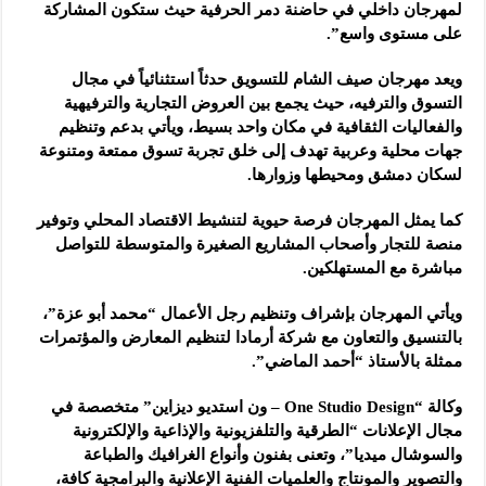
لمهرجان داخلي في حاضنة دمر الحرفية حيث ستكون المشاركة
على مستوى واسع”.
ويعد مهرجان صيف الشام للتسويق حدثاً استثنائياً في مجال
التسوق والترفيه، حيث يجمع بين العروض التجارية والترفيهية
والفعاليات الثقافية في مكان واحد بسيط، ويأتي بدعم وتنظيم
جهات محلية وعربية تهدف إلى خلق تجربة تسوق ممتعة ومتنوعة
لسكان دمشق ومحيطها وزوارها.
كما يمثل المهرجان فرصة حيوية لتنشيط الاقتصاد المحلي وتوفير
منصة للتجار وأصحاب المشاريع الصغيرة والمتوسطة للتواصل
مباشرة مع المستهلكين.
ويأتي المهرجان بإشراف وتنظيم رجل الأعمال “محمد أبو عزة”،
بالتنسيق والتعاون مع شركة أرمادا لتنظيم المعارض والمؤتمرات
ممثلة بالأستاذ “أحمد الماضي”.
وكالة “One Studio Design – ون استديو ديزاين” متخصصة في
مجال الإعلانات “الطرقية والتلفزيونية والإذاعية والإلكترونية
والسوشال ميديا”، وتعنى بفنون وأنواع الغرافيك والطباعة
والتصوير والمونتاج والعلميات الفنية الإعلانية والبرامجية كافة،