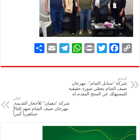
S
E
Te
W
P
T
F
C
h
m
le
h
ri
wi
ac
o
ar
ai
gr
at
nt
tt
eb
p
e
l
a
s
er
oo
y
السابق
شركة “سنابل الشام”: مهرجان
m
A
k
Li
صيف الشام يعطي صورة حقيقية
للمستهلك عن المنتج المقدم له
p
n
التالي
شركة “دهمان” للأجحار القديمة:
p
k
مهرجان صيف الشام شهد إقبالاً
جماهيرياً كبيراً