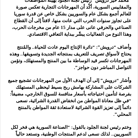
“محمد خير درويش” رئيس لجنة الجلود بهيئة المواصفات
والمقاييس السورية، أكّد أن المهرجانات التجارية تعكس صورة
للعالم أجمع بشكل عام والسوريين بشكل خاص عن قدرة سوريا
على تجاوز سنوات الحرب التي عانت منها، لافتاً إلى أن القطاع
الصناعي والحرفي عانى على مدار 15 عام من مخرجات الحرب،
وهذا النوع من الفعاليات يبشّر ببداية التعافي الاقتصادي.
وأضاف “درويش”: “دائرة الإنتاج اليوم عادت للحياة.. والمُنتج
يحتاج لأسواق تصريف للتعريف بمنتجاته الجديدة وتسويقها.. وهذه
المهرجانات تكسر قيد الوساطة ما بين المنتج والمستهلك، وتؤمن
التواصل المباشر دون حواجز”.
وأشار “درويش” إلى أن الهدف الأول من المهرجانات تشجيع جميع
الشركات على المشاركة بهامش ربح بسيط ليحظى المستهلك
بفرصة لتأمين احتياجاته بأسعار منافسة للسوق الخارجي، مضيفاً:
“في ظل معاناة المواطن من انخفاض القدرة الشرائية، نسعى
دائماً إلى تعزيز القوة الشرائية لاستعادة ثقة المواطن بالمنتج
المحلي”.
وختم رئيس لجنة الجلود بالقول: “الصناعة السورية هي فخر لكل
السوريين.. لذلك نسعى لدعم المنتجات الوطنية، ونستعد حالياً