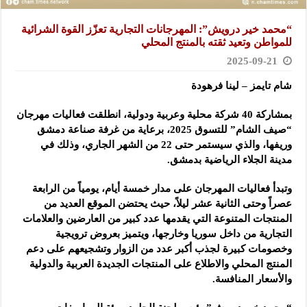
“محمد خير درويش”: المهرجانات التجارية تعزّز القوة الشرائية
للمواطن وتعيد ثقته بالمنتج المحلي
2025-09-21
شام تايمز – لينا فرهودة
بمشاركة 40 شركة محلية وعربية ودولية، انطلقت فعاليات مهرجان
“صيف الشام” للتسوق 2025، برعاية من غرفة صناعة دمشق
وريفها، والذي سيستمر حتى 22 من الشهر الجاري، وذلك في
مدينة الجلاء الرياضية بدمشق.
وتبدأ فعاليات المهرجان على مدار خمسة أيام، يومياً من الرابعة
عصراً وحتى الثانية عشر ليلاً، حيث يحتضن الموقع العديد من
المنتجات المتنوعة التي يقدمها عدد كبير من العارضين والعلامات
التجارية من داخل سوريا وخارجها، ويتميز بعروض ترويجية
وخصومات كبيرة لجذب أكبر عدد من الزوار وتشجيعهم على دعم
المنتج المحلي والاطلاع على المنتجات الجديدة العربية والدولية
والأسعار المنافسة.