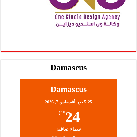
Damascus
Damascus
5:25 ص,
أغسطس 7, 2026
24
°C
سماء صافية