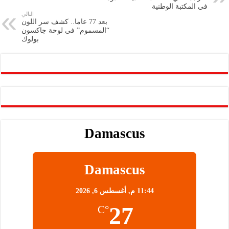
m
A
k
Li
في المكتبة الوطنية
التالي
p
n
بعد 77 عاما.. كشف سر اللون
“المسموم” في لوحة جاكسون
p
k
بولوك
Damascus
Damascus
11:44 م,
أغسطس 6, 2026
27
°C