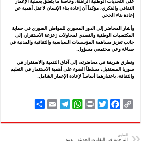
على التحديات الوطنية الراهنة، وخاصة ما يتعلق بعملية الإعمار
الثقافي والفكري، مؤكداً أن إعادة بناء الإنسان لا تقل أهمية عن
إعادة بناء الحجر.
وأشار المحاضر إلى الدور المحوري للمواطن السوري في حماية
المكتسبات الوطنية والتصدي لمحاولات زعزعة الاستقرار، إلى
جانب تعزيز مساهمة المؤسسات السياسية والثقافية والمدنية في
صياغة وعي مجتمعي مسؤول.
وتطرق شريفة في محاضرته، إلى آفاق التنمية والاستقرار في
سوريا المستقبل، مسلطاً الضوء على أهمية الاستثمار في التعليم
والثقافة، باعتبارهما أساساً لإعادة الإعمار الشامل.
S
E
Te
W
P
T
F
C
h
m
le
h
ri
wi
ac
o
ar
ai
gr
at
nt
tt
eb
p
e
l
a
s
er
oo
y
السابق
الترجمة في التقانات الحديثة.. ندوة