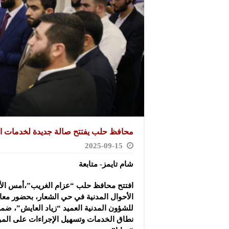
محافظ حلب يفتتح صالة جديدة لخدمات ال
2025-09-15
شام تايمز- متابعة
افتتح محافظ حلب “عزام الغريب”،أمس الأ
الأحوال المدنية في حي الشعار، بحضور معاو
للشؤون المدنية العميد “زياد العايش”، ضم
نطاق الخدمات وتسهيل الإجراءات على المواط