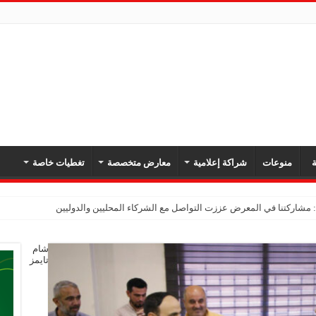
ة
منوعات
شراكة إعلامية
معارض متخصصة
تغطيات خاصة
شام
تايمز