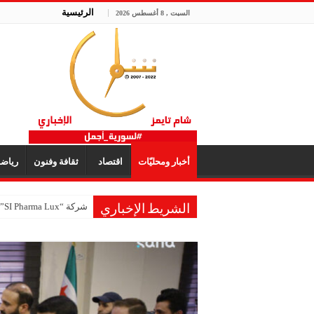
الرئيسية
السبت , 8 أغسطس 2026
أخبار ومحليّات
اقتصاد
ثقافة وفنون
رياض
شركة “SI Pharma Lux”: مشاركتنا في المعرض عززت التواصل مع الشركاء المحليين والدوليين
الشريط الإخباري