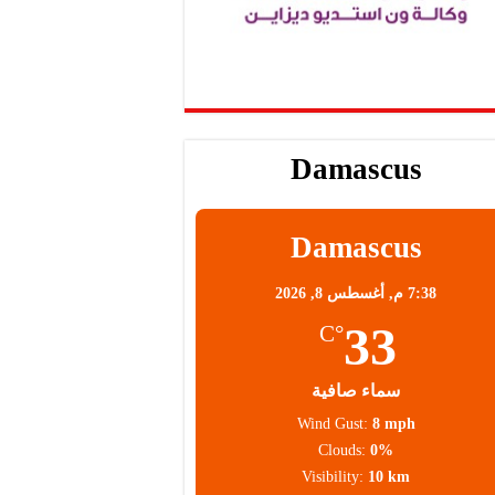
Damascus
Damascus
7:38 م,
أغسطس 8, 2026
33
°C
سماء صافية
Wind Gust:
8 mph
Clouds:
0%
Visibility:
10 km