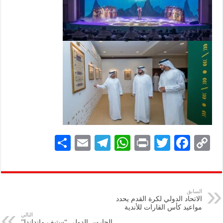
S
E
Te
W
P
T
F
C
h
m
le
h
ri
wi
ac
o
ar
ai
gr
at
nt
tt
eb
p
e
l
a
s
er
oo
y
السابق
الاتحاد الدولي لكرة القدم يحدد
m
A
k
Li
مواعيد كأس القارات للأندية
التالي
p
n
الحارس الدولي “ستيف مانداندا”