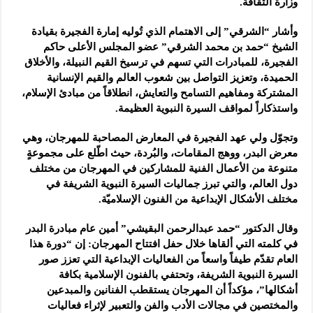
وزارة الثقافة.
وأشار “الشرقي” إلى الاهتمام الذي تُوليه إمارة الفجيرة بقيادة
الشيخ “حمد بن محمد الشرقي” عضو المجلس الأعلى حاكم
الفجيرة، للمبادرات التي تسهم في ترسيخ القيم النبيلة، والأخلاق
الحميدة، وتعزيز التواصل بين شعوب العالم والقيم الإنسانية
المشتركة ومفاهيم التسامح والتعايش، انطلاقاً من مبادئ الإسلام،
واستذكاراً لمواقف السيرة النبوية العظيمة.
وتجوّل ولي عهد الفجيرة في المعارض المصاحبة للمهرجان، وهي
معرض البدر، ووهج المقامات، والبُردة، حيث اطّلع على مجموعةٍ
متنوعة من الأعمال الفنية للمشاركين في المهرجان من مختلف
دول العالم، والتي تبرز جماليات السيرة النبوية الشريفة في
مختلف الأشكال الإبداعية من الفنون الإسلاميّة.
وقال الدكتور “حمد عبدالرحمن البقيشي” أمين عام مبادرة البدر
في كلمته التي ألقاها خلال حفل افتتاح المهرجان: إن “دورة هذا
العام تقدّم طيفاً واسعاً من الفعاليات الإبداعية التي تعزز صور
السيرة النبوية الشريفة، وتحتفي بالفنون الإسلامية بكافة
أشكالها”، مؤكداً أن المهرجان يستقطب الفنانين والمبدعين
والمختصين في مجالات الأدب والفن والتعبير لإثراء فعاليات