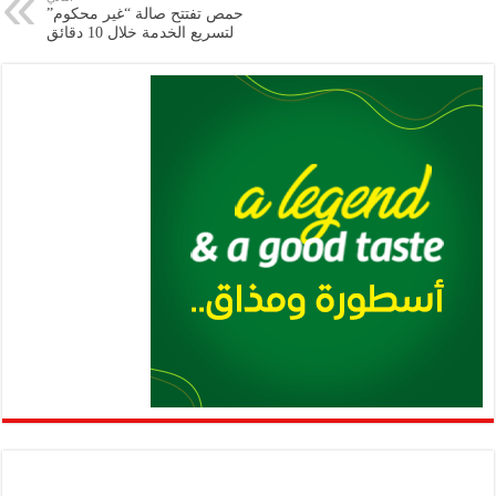
حمص تفتتح صالة “غير محكوم”
p
k
لتسريع الخدمة خلال 10 دقائق