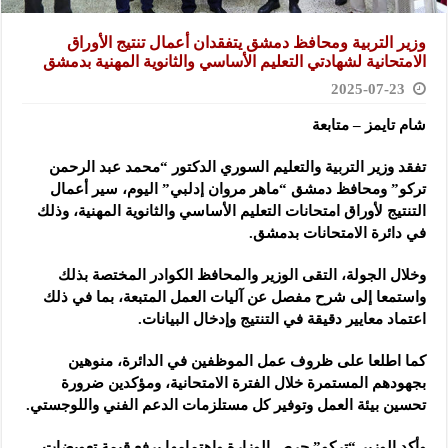
وزير التربية ومحافظ دمشق يتفقدان أعمال تنتيج الأوراق
الامتحانية لشهادتي التعليم الأساسي والثانوية المهنية بدمشق
2025-07-23
شام تايمز – متابعة
تفقد وزير التربية والتعليم السوري الدكتور “محمد عبد الرحمن
تركو” ومحافظ دمشق “ماهر مروان إدلبي” اليوم
، سير أعمال
التنتيج لأوراق امتحانات التعليم الأساسي والثانوية المهنية، وذلك
في دائرة الامتحانات بدمشق.
وخلال الجولة، التقى الوزير والمحافظ الكوادر المختصة بذلك
واستمعا إلى شرح مفصل عن آليات العمل المتبعة، بما في ذلك
اعتماد معايير دقيقة في التنتيج وإدخال البيانات.
كما اطلعا على ظروف عمل الموظفين في الدائرة، منوهين
بجهودهم المستمرة خلال الفترة الامتحانية، ومؤكدين ضرورة
تحسين بيئة العمل وتوفير كل مستلزمات الدعم الفني واللوجستي.
وأكد الوزير “تركو” حرص الوزارة واهتمامها برفع قيمة تعويضات