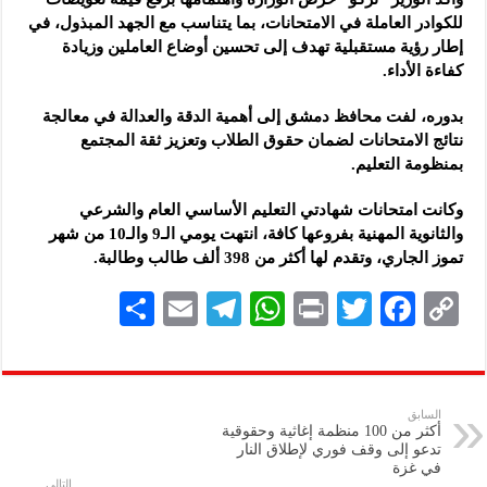
للكوادر العاملة في الامتحانات، بما يتناسب مع الجهد المبذول، في
إطار رؤية مستقبلية تهدف إلى تحسين أوضاع العاملين وزيادة
كفاءة الأداء.
بدوره، لفت محافظ دمشق إلى أهمية الدقة والعدالة في معالجة
نتائج الامتحانات لضمان حقوق الطلاب وتعزيز ثقة المجتمع
بمنظومة التعليم.
وكانت امتحانات شهادتي التعليم الأساسي العام والشرعي
والثانوية المهنية بفروعها كافة، انتهت يومي الـ9 والـ10 من شهر
تموز الجاري، وتقدم لها أكثر من 398 ألف طالب وطالبة.
S
E
Te
W
P
T
F
C
h
m
le
h
ri
wi
ac
o
ar
ai
gr
at
nt
tt
eb
p
e
l
a
s
er
oo
y
السابق
أكثر من 100 منظمة إغاثية وحقوقية
m
A
k
Li
تدعو إلى وقف فوري لإطلاق النار
في غزة
p
n
التالي