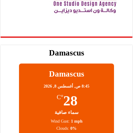
Damascus
Damascus
8:45 ص,
أغسطس 8, 2026
28
°C
سماء صافية
Wind Gust:
1 mph
Clouds:
0%