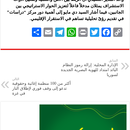
الاستشراف يمثلان مدخلاً فاعلاً لتعزيز الحوار الاستراتيجي بين
الجانبين، فيما أشار السيد دي مايو إلى أهمية دور مركز “دراسات”
في تقديم رؤىً تحليلية تساهم في الاستقرار الإقليمي.
S
E
Te
W
P
T
F
C
h
m
le
h
ri
wi
ac
o
ar
ai
gr
at
nt
tt
eb
p
e
l
a
s
er
oo
y
السابق
الإدارة المحلية: إزالة رموز النظام
m
A
k
Li
البائد امتداد للهوية البصرية الجديدة
لسوريا
p
n
التالي
أكثر من 100 منظمة إغاثية وحقوقية
p
k
تدعو إلى وقف فوري لإطلاق النار
في غزة