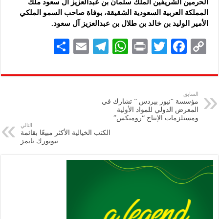
الحرمين الشريفين الملك سلمان بن عبدالعزيز آل سعود ملك
المملكة العربية السعودية الشقيقة، بوفاة صاحب السمو الملكي
الأمير الوليد بن خالد بن طلال بن عبدالعزيز آل سعود.
S
E
Te
W
P
T
F
C
h
m
le
h
ri
wi
ac
o
ar
ai
gr
at
nt
tt
eb
p
e
l
a
s
er
oo
y
السابق
مؤسسة “نيوز بيردس ” تشارك في
m
A
k
Li
المعرض الدولي للمواد الأولية
ومستلزمات الإنتاج “روميكس”
p
n
التالي
الكتب الخيالية الأكثر مبيعًا بقائمة
p
k
نيويورك تايمز