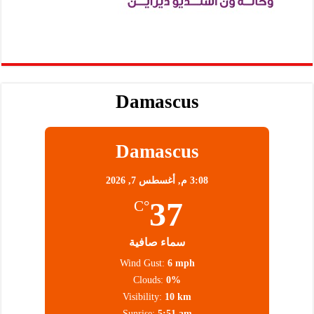
Damascus
Damascus
3:08 م,
أغسطس 7, 2026
37
°C
سماء صافية
Wind Gust:
6 mph
Clouds:
0%
Visibility:
10 km
Sunrise:
5:51 am