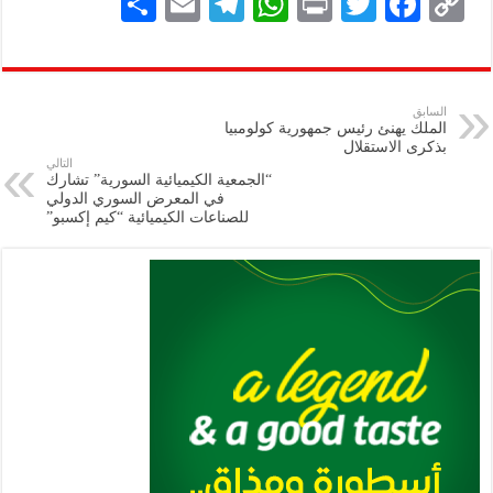
S
E
Te
W
P
T
F
C
h
m
le
h
ri
wi
ac
o
ar
ai
gr
at
nt
tt
eb
p
e
l
a
s
er
oo
y
السابق
الملك يهنئ رئيس جمهورية كولومبيا
m
A
k
Li
بذكرى الاستقلال
التالي
p
n
“الجمعية الكيميائية السورية” تشارك
في المعرض السوري الدولي
p
k
للصناعات الكيميائية “كيم إكسبو”