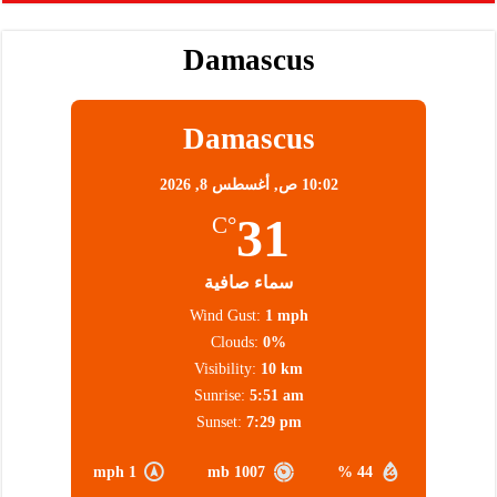
Damascus
Damascus
10:02 ص,
أغسطس 8, 2026
31
°C
سماء صافية
Wind Gust:
1 mph
Clouds:
0%
Visibility:
10 km
Sunrise:
5:51 am
Sunset:
7:29 pm
1 mph
1007 mb
44 %