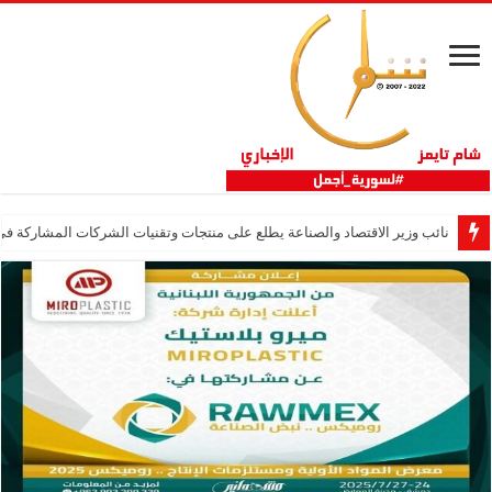
نائب وزير الاقتصاد والصناعة يطلع على منتجات وتقنيات الشركات المشاركة في “ثلاثية 