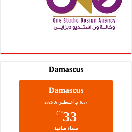
Damascus
Damascus
6:57 م,
أغسطس 6, 2026
33
°C
سماء صافية