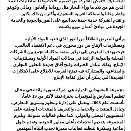
البلاستيك. •تتمكن الشركة من تصميم الآلات وفقاً لمتطلبات العملا
الذين هم من بلاد ما وراء البحار مثل رومانيا والغابون ومالي وكونغو
وقطر وغانا والمملكة العربية السعودية وأكثر من ذلك بكثير..
و تقدم الشركة خدمة جيدة بعد البيع على الفور،والجودة والخدمة
الجيدة هي مبادئ أعمال ميرو بلاست.
ويأتي المعرض انطلاقاً من الدور الذي تلعبه المواد الأولية
ومستلزمات الإنتاج من دور محوري في دعم الاقتصاد العالمي،
حيث يهدف المعرض إلى توفير منصة متكاملة تجمع بين الشركات
المحلية والدولية الرائدة في مجالات المواد الأولية ومستلزمات
الإنتاج، وذلك لتبادل الخبرات وفتح آفاق جديدة للتعاون التجاري
والصناعي، والمشاركة فيه تمنح الفرصة للاطلاع على الابتكارات
الجديدة التي يمكن أن تعزّز كفاءة الإنتاج.
مجموعة المشهداني الدولية هي شركة سورية رائدة في مجال
تنظيم المعارض والمؤتمرات بخبرة تمتد لأكثر من 19 عاماً،
تأسست عام 2006، وتعمل على إدارة وتنظيم وتسويق المعارض،
وتبادل المنتجات والخدمات، والتعريف بالمنتجات الوطنية على
المستويين المحلي والدولي، كما تنظم فعاليات متنوعة، وتلتزم
المجموعة بتقديم الخدمات بأعلى معايير الجودة، وتقدم حلول
إبداعية ومبتكرة لتنظيم فعاليات مميزة تجذب انتباه المهتمين