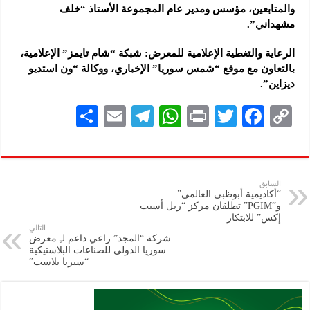
والمتابعين، مؤسس ومدير عام المجموعة الأستاذ “خلف
مشهداني”.
الرعاية والتغطية الإعلامية للمعرض: شبكة “شام تايمز” الإعلامية،
بالتعاون مع موقع “شمس سوريا” الإخباري، ووكالة “ون استديو
ديزاين”.
S
E
Te
W
P
T
F
C
h
m
le
h
ri
wi
ac
o
ar
ai
gr
at
nt
tt
eb
p
e
l
a
s
er
oo
y
السابق
“أكاديمية أبوظبي العالمي”
m
A
k
Li
و”PGIM” تطلقان مركز “ريل أسيت
إكس” للابتكار
p
n
التالي
شركة “المجد” راعي داعم لـِ معرض
p
k
سوريا الدولي للصناعات البلاستيكية
“سيريا بلاست”