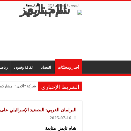
الرئيسية
السبت , 8 أغسطس 2026
أخبار ومحليّات
اقتصاد
ثقافة وفنون
رياض
الشريط الإخباري
شركة “ألادي”: مشاركتنا
شركة “أوبيكو” للبلاست
مشروع “رونق مهنا”: ال
البرلمان العربي: التصعيد الإسرائيلي على
معمل “أكسجين نبك”: ال
2025-07-16
شركة “ريبال”: شاركنا 
شام تايمز- متابعة