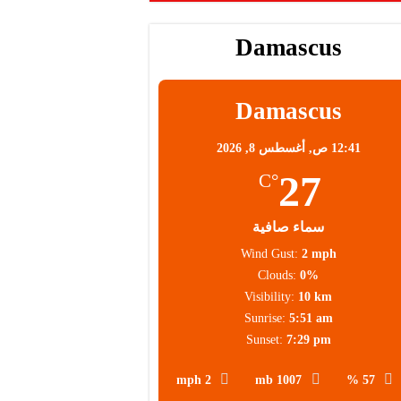
Damascus
Damascus
12:41 ص,
أغسطس 8, 2026
27
°C
سماء صافية
Wind Gust:
2 mph
Clouds:
0%
Visibility:
10 km
Sunrise:
5:51 am
Sunset:
7:29 pm
2 mph
1007 mb
57 %