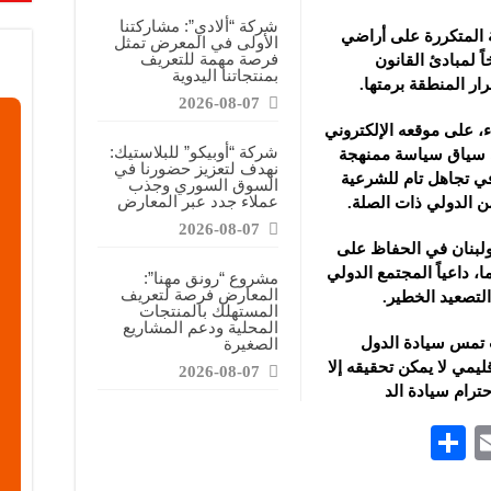
قابضة”: المعرض يشكل فرصة للقاء أصحاب الاختصاص وصناع القرار
شركة “ألادي”: مشاركتنا
ية المتكررة على أراضي
الأولى في المعرض تمثل
ركتنا في المعرض تهدف إلى الترويج للموقع وتعزيز حضوره الإعلامي
فرصة مهمة للتعريف
اً لمبادئ القانون
بمنتجاتنا اليدوية
دات الصناعية”: شاركنا بالمعرض لدعم مرحلة إعادة الإعمار في سوريا
رار المنطقة برمتها.
2026-08-07
ء، على موقعه الإلكتروني
شركة “أوبيكو” للبلاستيك:
ي سياق سياسة ممنهجة
نهدف لتعزيز حضورنا في
في تجاهل تام للشرعية
السوق السوري وجذب
عملاء جدد عبر المعارض
ن الدولي ذات الصلة.
2026-08-07
 ولبنان في الحفاظ على
 داعياً المجتمع الدولي
مشروع “رونق مهنا”:
المعارض فرصة لتعريف
لتصعيد الخطير.
المستهلك بالمنتجات
المحلية ودعم المشاريع
 تمس سيادة الدول
الصغيرة
قليمي لا يمكن تحقيقه إلا
2026-08-07
حترام سيادة الد
S
E
h
m