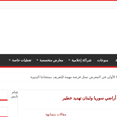
ة
منوعات
شراكة إعلامية
معارض متخصصة
تغطيات خاصة
 الأولى في المعرض تمثل فرصة مهمة للتعريف بمنتجاتنا اليدوية
يك: نهدف لتعزيز حضورنا في السوق السوري وجذب عملاء جدد عبر المعارض
شام
معارض فرصة لتعريف المستهلك بالمنتجات المحلية ودعم المشاريع الصغيرة
تايمز
 أراضي سوريا ولبنان تهديد خطير
شركة تواصل مشاركتها في المعارض المتخصصة بهدف تعزيز التعريف بمنتجاتها من الغ
في المعرض للتوسع في السوق السورية ودعم الاقتصاد
مقالات مشابهة