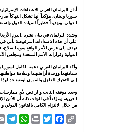
مجموعة “عمر الطيب ال
أدان البرلمان العربي الاعتداءات الإسرائيل
موقع “نيوز بيردز”: مشا
سوريا ولبنان، مؤكداً أنها تشكل انتهاكاً صارخ
شركة “قمم الجودة للمع
الدولي، وتهديداً خطيراً لسيادة الدول واستق
وشدد البرلمان في بيان نشره ،اليوم الأربعا
على أن هذه الاعتداءات المرفوضة تأتي ف
تهدف إلى فرض الأمر الواقع بقوة السلاح، 
الدولية وقرارات الأمم المتحدة ومجلس الأم
وأكد البرلمان العربي دعمه الكامل لسوريا
سيادتهما ووحدة أراضيهما وسلامة مواطنيهما،
إلى التحرك العاجل والفوري لوضع حد لهذا ا
وجدد موقفه الثابت والرافض لأي ممارسات
العربية، ومؤكداً في الوقت ذاته أن الأمن الإ
من خلال الالتزام الكامل بالقانون الدولي وا
Te
W
P
T
F
C
le
h
ri
wi
ac
o