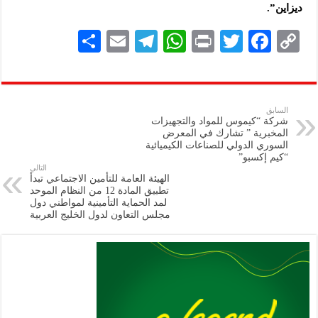
ديزاين”.
S
E
Te
W
P
T
F
C
h
m
le
h
ri
wi
ac
o
ar
ai
gr
at
nt
tt
eb
p
e
l
a
s
er
oo
y
السابق
شركة “كيموس للمواد والتجهيزات
m
A
k
Li
المخبرية ” تشارك في المعرض
السوري الدولي للصناعات الكيميائية
p
n
“كيم إكسبو”
التالي
p
k
الهيئة العامة للتأمين الاجتماعي تبدأ
تطبيق المادة 12 من النظام الموحد
لمد الحماية التأمينية لمواطني دول
مجلس التعاون لدول الخليج العربية