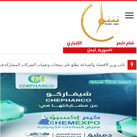
نائب وزير الاقتصاد والصناعة يطلع على منتجات وتقنيات الشركات المشاركة في “ثلاثية 