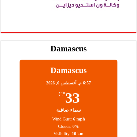
Damascus
Damascus
6:57 م,
أغسطس 6, 2026
33
°C
سماء صافية
Wind Gust:
6 mph
Clouds:
0%
Visibility:
10 km