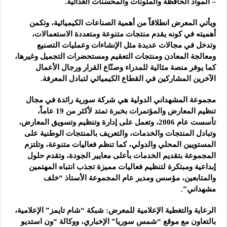
– المواد الحافظة والملونات والمحسّنات الغذائية.
ويأتي المعرض انطلاقاً من أهمية الصناعات الكيميائية، وتكمن
أهميته في كونه يقدم منتجات متنوعة ومتعددة الاستعمالات،
وتدخل في مجالات عديدة مثل الإنشاءات وعمليات التصنيع
ومعالجة المعادن ومنتجات التعقيم ومستحضرات التجميل وغيرها،
كما يوفر منصة مثالية للمدراء وصنّاع القرار ورجال الأعمال
الآخرين المشاركين في القطاع الكيميائي لتبادل المعرفة.
مجموعة المشهداني الدولية هي شركة سورية رائدة في مجال
تنظيم المعارض والمؤتمرات بخبرة تمتد لأكثر من 19 عاماً،
تأسست عام 2006، وتعمل على إدارة وتنظيم وتسويق المعارض،
وتبادل المنتجات والخدمات، والتعريف بالمنتجات الوطنية على
المستويين المحلي والدولي، كما تنظم فعاليات متنوعة، وتلتزم
المجموعة بتقديم الخدمات بأعلى معايير الجودة، وتقدم حلول
إبداعية ومبتكرة لتنظيم فعاليات مميزة تجذب انتباه المهتمين
والمتابعين، مؤسس ومدير عام المجموعة الأستاذ “خلف
مشهداني”.
الرعاية والتغطية الإعلامية للمعرض: شبكة “شام تايمز” الإعلامية،
بالتعاون مع موقع “شمس سوريا” الإخباري، ووكالة “ون استديو