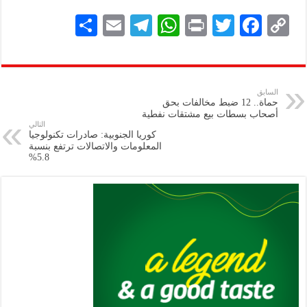
S
E
Te
W
P
T
F
C
h
m
le
h
ri
wi
ac
o
ar
ai
gr
at
nt
tt
eb
p
e
l
a
s
er
oo
y
السابق
حماة.. 12 ضبط مخالفات بحق
m
A
k
Li
أصحاب بسطات بيع مشتقات نفطية
التالي
p
n
كوريا الجنوبية: صادرات تكنولوجيا
المعلومات والاتصالات ترتفع بنسبة
p
k
5.8%