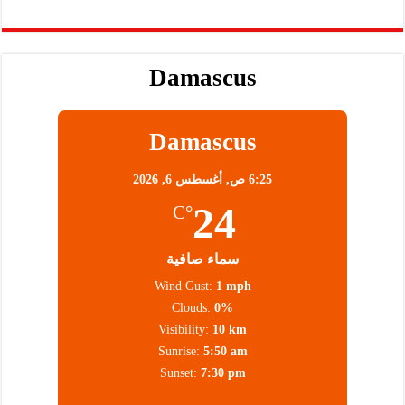
Damascus
Damascus
6:25 ص,
أغسطس 6, 2026
24
°C
سماء صافية
Wind Gust:
1 mph
Clouds:
0%
Visibility:
10 km
Sunrise:
5:50 am
Sunset:
7:30 pm