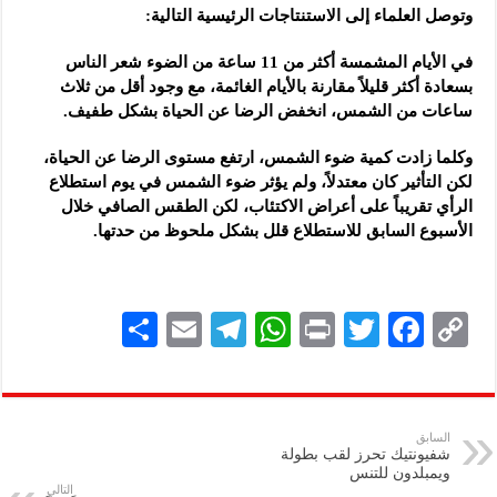
وتوصل العلماء إلى الاستنتاجات الرئيسية التالية:
في الأيام المشمسة أكثر من 11 ساعة من الضوء شعر الناس
بسعادة أكثر قليلاً مقارنة بالأيام الغائمة، مع وجود أقل من ثلاث
ساعات من الشمس، انخفض الرضا عن الحياة بشكل طفيف.
وكلما زادت كمية ضوء الشمس، ارتفع مستوى الرضا عن الحياة،
لكن التأثير كان معتدلاً، ولم يؤثر ضوء الشمس في يوم استطلاع
الرأي تقريباً على أعراض الاكتئاب، لكن الطقس الصافي خلال
الأسبوع السابق للاستطلاع قلل بشكل ملحوظ من حدتها.
S
E
Te
W
P
T
F
C
h
m
le
h
ri
wi
ac
o
ar
ai
gr
at
nt
tt
eb
p
e
l
a
s
er
oo
y
السابق
شفيونتيك تحرز لقب بطولة
m
A
k
Li
ويمبلدون للتنس
التالي