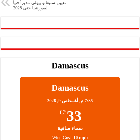
p
n
تعيين ستيفانو بيولي مديراً فنياً
لفيورنتينا حتى 2028
p
k
Damascus
Damascus
7:35 م,
أغسطس 9, 2026
33
°C
سماء صافية
Wind Gust:
10 mph