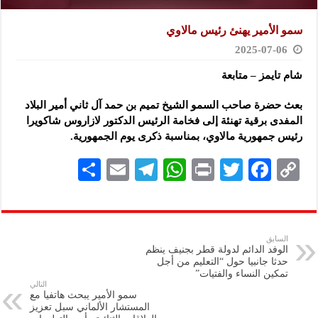
سمو الأمير يهنئ رئيس مالاوي
2025-07-06
شام تايمز – متابعة
بعث حضرة صاحب السمو الشيخ تميم بن حمد آل ثاني أمير البلاد
المفدى برقية تهنئة إلى فخامة الرئيس الدكتور لازاروس شاكويرا
رئيس جمهورية مالاوي، بمناسبة ذكرى يوم الجمهورية.
S
E
Te
W
P
T
F
C
h
m
le
h
ri
wi
ac
o
ar
ai
gr
at
nt
tt
eb
p
e
l
a
s
er
oo
y
السابق
الوفد الدائم لدولة قطر بجنيف ينظم
m
A
k
Li
حدثا جانبيا حول “التعليم من أجل
تمكين النساء والفتيات”
p
n
التالي
سمو الأمير يبحث هاتفيا مع
p
k
المستشار الألماني سبل تعزيز