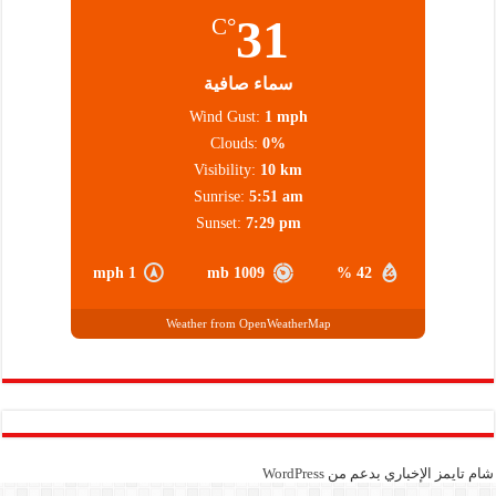
31
°C
سماء صافية
Wind Gust:
1 mph
Clouds:
0%
Visibility:
10 km
Sunrise:
5:51 am
Sunset:
7:29 pm
1 mph
1009 mb
42 %
Weather from OpenWeatherMap
شام تايمز الإخباري بدعم من
WordPress