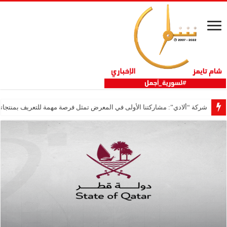
شركة “ألادي”: مشاركتنا الأولى في المعرض تمثل فرصة مهمة للتعريف بمنتجاتنا