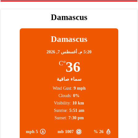
Damascus
Damascus
5:20 م,
أغسطس 7, 2026
36
°C
سماء صافية
Wind Gust:
9 mph
Clouds:
0%
Visibility:
10 km
Sunrise:
5:51 am
Sunset:
7:30 pm
5 mph
1007 mb
26 %