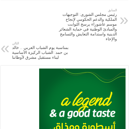
ar
ai
gr
at
nt
tt
eb
p
e
l
a
s
er
oo
y
السابق
رئيس مجلس الشورى: التوجيهات
m
A
k
Li
الملكية والدعم الحكومي لإنجاح
موسم عاشوراء يرسخ الثوابت
p
n
والمبادئ الوطنية في حماية الشعائر
الدينية واستدامة التعايش والتسامح
p
k
والإخاء
التالي
بمناسبة يوم الشباب العربي .. خالد
بن حمد: الشباب الركيزة الأساسية
لبناء مستقبل مشرق لأوطاننا