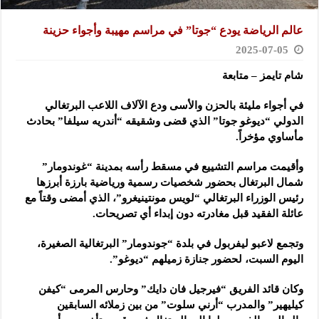
عالم الرياضة يودع “جوتا” في مراسم مهيبة وأجواء حزينة
2025-07-05
شام تايمز – متابعة
في أجواء مليئة بالحزن والأسى ودع الآلاف اللاعب البرتغالي
الدولي “ديوغو جوتا” الذي قضى وشقيقه “أندريه سيلفا” بحادث
مأساوي مؤخراً.
وأقيمت مراسم التشييع في مسقط رأسه بمدينة “غوندومار”
شمال البرتغال بحضور شخصيات رسمية ورياضية بارزة أبرزها
رئيس الوزراء البرتغالي “لويس مونتينيغرو”، الذي أمضى وقتاً مع
عائلة الفقيد قبل مغادرته دون إبداء أي تصريحات.
وتجمع لاعبو ليفربول في بلدة “جوندومار” البرتغالية الصغيرة،
اليوم السبت، لحضور جنازة زميلهم “ديوغو”.
وكان قائد الفريق “فيرجيل فان دايك” وحارس المرمى “كيفن
كيليهير” والمدرب “أرني سلوت” من بين زملائه السابقين