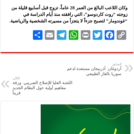
وكان اللاعب البالغ من العمر 28 عاماً، تزوج قبل أسابيع قليلة من
زوجته “روت كاردوسو”، التي رافقته منذ أيام الدراسة في
“غوندومار” لتصبح جزءاً لا يتجزأ من مسيرته الشخصية والرياضية.
S
E
Te
W
P
T
F
C
h
m
le
h
ri
wi
ac
o
ar
ai
gr
at
nt
tt
eb
p
e
l
a
s
er
oo
y
السابق
أردوغان: أذربيجان مستعدة لدعم
m
A
k
Li
سوريا بالغاز الطبيعي
التالي
p
n
اللجنة العليا للإصلاح الضريبي: ورقة
مفاهيم أولية حول النظام الجديد
p
k
قريباً