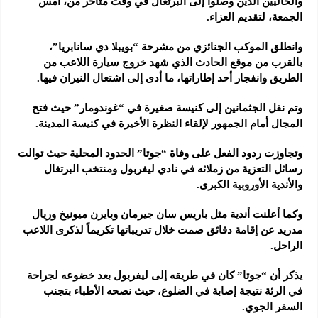
والحاليين الذين وصلوا إلى البرتغال في وقت متأخر من، أمس
الجمعة، لتقديم العزاء.
وانطلق الموكب الجنائزي من مشرحة “بويبلا دي سانابريا”،
بالقرب من موقع الحادث الذي شهد خروج سيارة اللاعب من
الطريق وانفجار أحد إطاراتها، ما أدى إلى اشتعال النيران فيها.
وتم نقل الجثمانين إلى كنيسة صغيرة في “غوندومار” حيث فتح
المجال أمام الجمهور لإلقاء النظرة الأخيرة في كنيسة المدينة.
وتجاوزت ردود الفعل على وفاة “جوتا” الحدود المحلية حيث توالت
رسائل التعزية من زملائه في نادي ليفربول ومنتخب البرتغال
والأندية الأوروبية الكبرى.
وكما أعلنت أندية مثل باريس سان جيرمان وبايرن ميونيخ وريال
مدريد عن إقامة دقائق صمت خلال تدريباتها تكريماً لذكرى اللاعب
الراحل.
يذكر أن “جوتا” كان في طريقه إلى ليفربول بعد خضوعه لجراحة
في الرئة نتيجة إصابة في الضلوع، حيث نصحه الأطباء بتجنب
السفر الجوي.