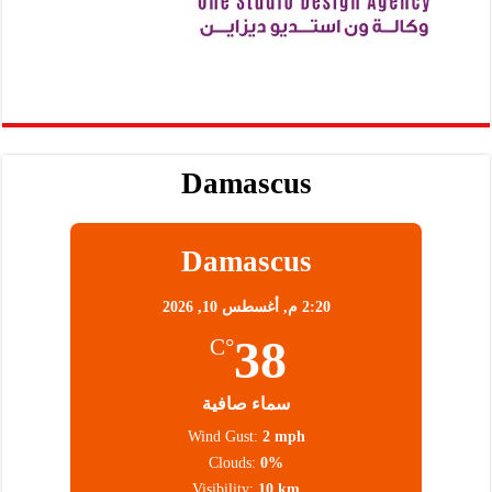
Damascus
Damascus
2:20 م,
أغسطس 10, 2026
38
°C
سماء صافية
Wind Gust:
2 mph
Clouds:
0%
Visibility:
10 km