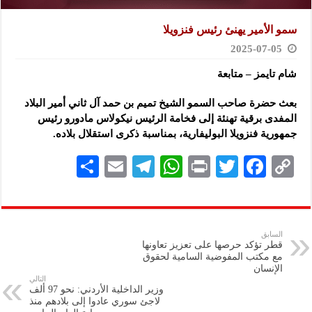
سمو الأمير يهنئ رئيس فنزويلا
2025-07-05
شام تايمز – متابعة
بعث حضرة صاحب السمو الشيخ تميم بن حمد آل ثاني أمير البلاد
المفدى برقية تهنئة إلى فخامة الرئيس نيكولاس مادورو رئيس
جمهورية فنزويلا البوليفارية، بمناسبة ذكرى استقلال بلاده.
S
E
Te
W
P
T
F
C
h
m
le
h
ri
wi
ac
o
ar
ai
gr
at
nt
tt
eb
p
e
l
a
s
er
oo
y
السابق
قطر تؤكد حرصها على تعزيز تعاونها
m
A
k
Li
مع مكتب المفوضية السامية لحقوق
الإنسان
p
n
التالي
وزير الداخلية الأردني: نحو 97 ألف
p
k
لاجئ سوري عادوا إلى بلادهم منذ