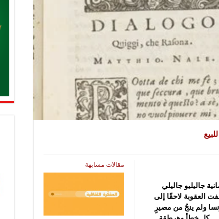
لبيع
مقالات مشابهة
رومانية جاليليو جاليلي
ت العقوبة لاحقًا إلى
سا ولم ينجُ من مصيرٍ
دق… كل خطأ وهرطقة