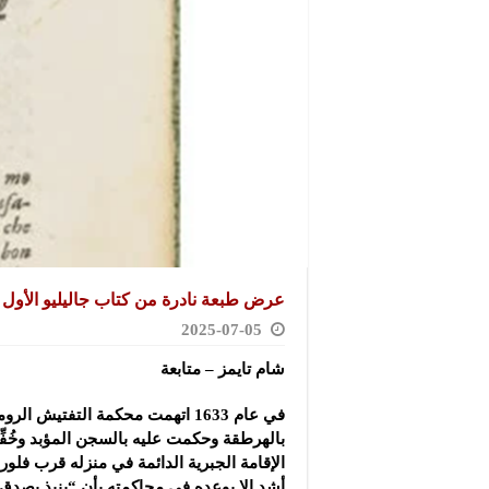
عرض طبعة نادرة من كتاب جاليليو الأول ل
2025-07-05
شام تايمز – متابعة
في عام 1633 اتهمت محكمة التفتيش ال
بالهرطقة وحكمت عليه بالسجن المؤبد وخُفِّف
الإقامة الجبرية الدائمة في منزله قرب فلورن
أشد إلا بوعده في محاكمته بأن “ينبذ بص