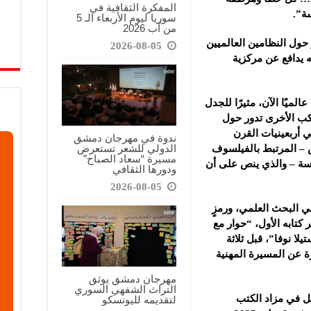
المفكرة الثقافية في
ة”.
سوريا ليوم الأربعاء الـ 5
من آب 2026
ول النظامين العالميين
2026-08-05
ه يدافع عن مركزية
الميًا الآن، مثيرًا للجدل
كب الأخرى تدور حول
أربعينيات القرن
ندوة في مهرجان دمشق
الدولي للشعر تستعرض
 – المرتبط بالفيلسوف
مسيرة “سعاد الصباح”
يسة – والذي ينص على أن
ودورها الثقافي
2026-08-05
ي البحث العلمي، ورمزٍ
كتابه الأول، “حوار مع
لا نوفا”، قبل ثلاثة
ة عن المسيرة المهنية
مهرجان دمشق يوثق
التراث الشفهي السوري
مل في مزاد الكتب
لتقديمه لليونسكو