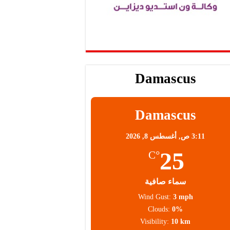
Damascus
Damascus
3:11 ص,
أغسطس 8, 2026
25
°C
سماء صافية
Wind Gust:
3 mph
Clouds:
0%
Visibility:
10 km