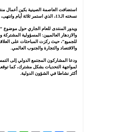
شركة “سوريا بلاست”: ال
استضافت العاصمة الصينية بكين أعمال منت
شركة “كاربوباتش”: الم
نسخته الـ13، الذي استمر ثلاثة أيام وانتهى، أمس الجمعة.
شركة “جالكسي أوتوميش
ويدور المنتدى للعام الجاري حول موضوع “ا
والازدهار العالميين: المسؤولية المشتركة وا
للجميع”، حيث ركزت المباحثات على العلاقات
والاقتصاد والتجارة والجنوب العالمي.
ودعا المشاركون المجتمع الدولي إلى التمس
لمواجهة التحديات بشكل مشترك، كما توقعوا
أكثر نشاطا في الشؤون الدولية.