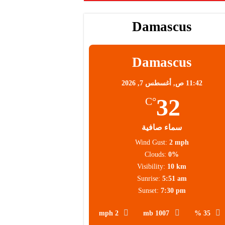
Damascus
محلية
Damascus
11:42 ص,
أغسطس 7, 2026
32
°C
سماء صافية
Wind Gust:
2 mph
Clouds:
0%
Visibility:
10 km
Sunrise:
5:51 am
Sunset:
7:30 pm
2 mph
1007 mb
35 %