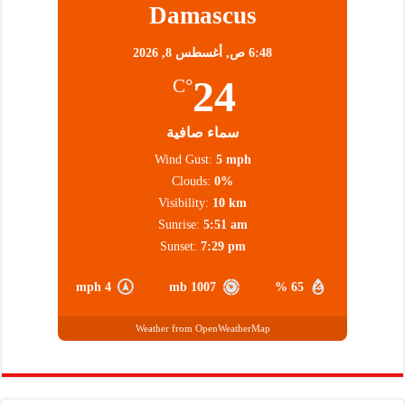
Damascus
6:48 ص,
أغسطس 8, 2026
24
°C
سماء صافية
Wind Gust:
5 mph
Clouds:
0%
Visibility:
10 km
Sunrise:
5:51 am
Sunset:
7:29 pm
4 mph
1007 mb
65 %
Weather from OpenWeatherMap