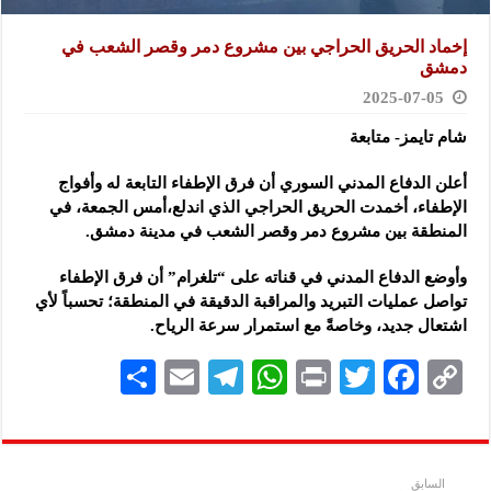
إخماد الحريق الحراجي بين مشروع دمر وقصر الشعب في
دمشق
2025-07-05
شام تايمز- متابعة
أعلن الدفاع المدني السوري أن فرق الإطفاء التابعة له وأفواج
الإطفاء، أخمدت الحريق الحراجي الذي اندلع،أمس الجمعة، في
المنطقة بين
مشروع دمر وقصر الشعب في مدينة دمشق.
وأوضع الدفاع المدني في قناته على “تلغرام” أن فرق الإطفاء
تواصل عمليات التبريد والمراقبة الدقيقة في المنطقة؛ تحسباً لأي
اشتعال جديد، وخاصةً مع استمرار سرعة الرياح.
S
E
Te
W
P
T
F
C
h
m
le
h
ri
wi
ac
o
ar
ai
gr
at
nt
tt
eb
p
e
l
a
s
er
oo
y
السابق