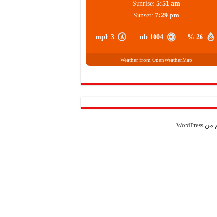
Sunrise:
5:51 am
Sunset:
7:29 pm
3 mph
1004 mb
26 %
Weather from OpenWeatherMap
م من
WordPress