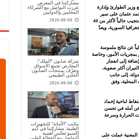
مشاركتنا في المعرض
عززت التواصل مع الشركاء
 وزير الطوارئ وإدارة
المحليين والدوليين
محمد عثمان على سير
2026-08-08
عمليات الإخماد، مؤكداً أن فرق الطوارئ تستجيب حالياً لأكثر من 40
متداد الجغرافيا السورية، ويعدّ
ياً عن نتائج ملموسة
 بمجريات الأمور، وخاصة
شركة صابون “الملك”:
إضافة إلى انفجار
المعارض تجمع الأسواق
نيران أكثر صعوبة،
وتعرّف بمنتجات الصابون
الحلبي الطبيعي
لدولة، إلى جانب
 المحلية، وفق
2026-08-08
نقاط لناحية إخماد
ً عن أمله في تحسن
ت الحرارة وسرعة
مكتب “الأمانة” للتجهيزات
الطبية: مشاركتنا في كيم
إكسبو تعكس أهمية
 المعنية عملت على
التواصل مع القطاع الطبي