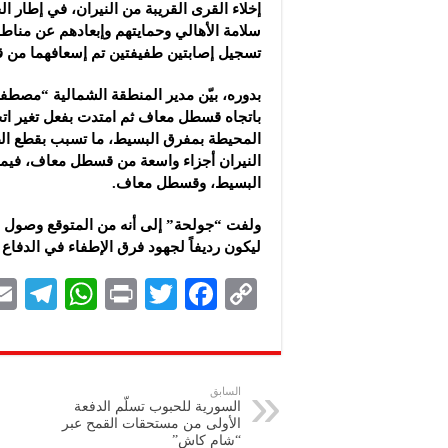
إخلاء القرى القريبة من النيران، في إطار ال
سلامة الأهالي وحمايتهم وإبعادهم عن مناط
تسجيل إصابتين طفيفتين تم إسعافهما من ق
بدوره، بيّن مدير المنطقة الشمالية “مصطف
باتجاه قسطل معاف ثم امتدت بفعل تغير اتج
المحيطة بمفرق البسيط، ما تسبب بقطع الط
النيران أجزاء واسعة من قسطل معاف، فيما 
البسيط، وقسطل معاف.
ولفت “جولحة” إلى أنه من المتوقع وصول د
ليكون رديفاً لجهود فرق الإطفاء في الدفاع
Te
W
P
T
F
C
le
h
ri
wi
ac
o
gr
at
nt
tt
eb
p
a
s
er
oo
y
السابق
السورية للحبوب تسلّم الدفعة
m
A
k
Li
الأولى من مستحقات القمح عبر
“شام كاش”