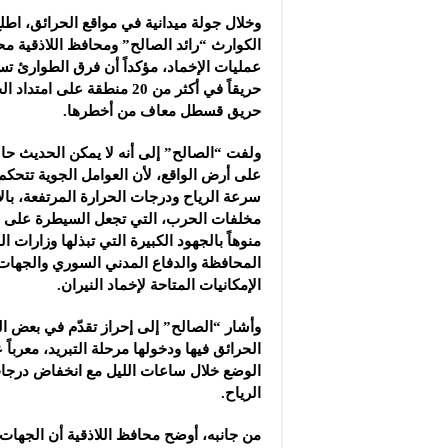
وخلال جولة ميدانية في مواقع الحرائق، اطلع
الكوارث “رائد الصالح” ومحافظ اللاذقية 
حريقاً في أكثر من 20 منطقة على ا
حريق قسطل معاف من أخطرها.
ولفت “الصالح” إلى أنه لا يمكن الحديث حال
على أرض الواقع، لأن العوامل الجوية تتحكم
سرعة الرياح ودرجات الحرارة المرتفعة، بال
مخلفات الحرب، التي تجعل السيطرة على ال
منوهاً بالجهود الكبيرة التي تبذلها وزارات ا
المحافظة والدفاع المدني السوري والجهات
الإمكانيات المتاحة لإخماد النيران.
وأشار “الصالح” إلى إحراز تقدّم في بعض ال
الحرائق فيها ودخولها مرحلة التبريد، معربا
الوضع خلال ساعات الليل مع انخفاض درجا
الرياح.
من جانبه، أوضح محافظ اللاذقية أن الجهات