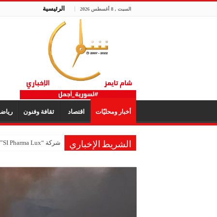
الرئيسية
السبت , 8 أغسطس 2026
أخبار ومحليّات
اقتصاد
ثقافة وفنون
رياض
شركة “SI Pharma Lux”: مشاركتنا في المعرض عززت التواصل مع الشركاء المحليين والدوليين
الشريط الإخباري