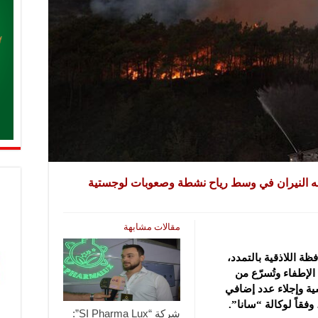
اجه النيران في وسط رياح نشطة وصعوبات لوجستية
مقالات مشابهة
 اللاذقية بالتمدد،
لإطفاء وتُسرّع من
سية وإجلاء عدد إضافي
فقاً لوكالة “سانا”.
شركة “SI Pharma Lux”: