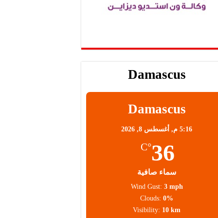
Damascus
Damascus
5:16 م,
أغسطس 8, 2026
36
°C
سماء صافية
Wind Gust:
3 mph
Clouds:
0%
Visibility:
10 km