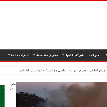
ة
منوعات
شراكة إعلامية
معارض متخصصة
تغطيات خاصة
شام
تايمز