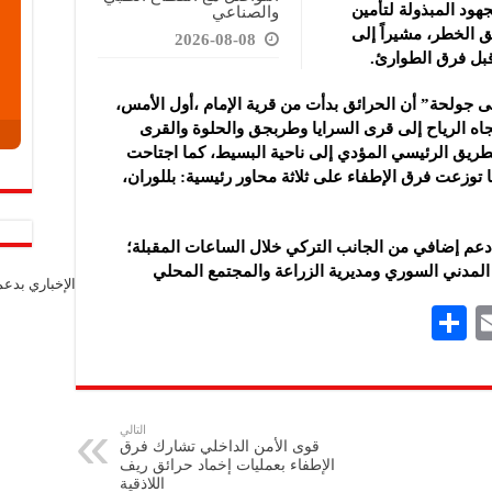
جهود المبذولة لتأمين
والصناعي
ق الخطر، مشيراً إلى
2026-08-08
بل فرق الطوارئ.
ى جولحة” أن الحرائق بدأت من قرية الإمام ،أول الأمس،
اه الرياح إلى قرى السرايا وطربجق والحلوة والقرى
ريق الرئيسي المؤدي إلى ناحية البسيط، كما اجتاحت
توزعت فرق الإطفاء على ثلاثة محاور رئيسية: بللوران،
عم إضافي من الجانب التركي خلال الساعات المقبلة؛
 المدني السوري ومديرية الزراعة والمجتمع المحلي
الإخباري بدع
S
E
h
m
ar
ai
e
l
التالي
قوى الأمن الداخلي تشارك فرق
الإطفاء بعمليات إخماد حرائق ريف
اللاذقية