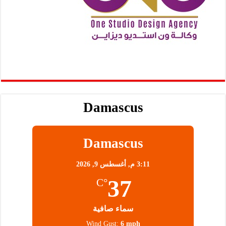
Damascus
Damascus
3:11 م,
أغسطس 9, 2026
37
°C
سماء صافية
Wind Gust:
6 mph