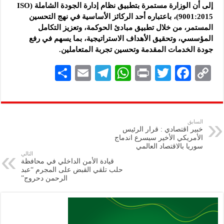
إلى أن الوزارة مستمرة بتطبيق نظام إدارة الجودة الشاملة (ISO
9001:2015)، باعتباره أحد الركائز الأساسية في نهج التحسين
المستمر، من خلال تطبيق مبادئ الحوكمة، وتعزيز التكامل
المؤسسي، وتحقيق الأهداف الاستراتيجية، بما يسهم في رفع
جودة الخدمات المقدمة وتحسين تجربة المتعاملين.
S
E
Te
W
P
T
F
C
h
m
le
h
ri
wi
ac
o
ar
ai
gr
at
nt
tt
eb
p
e
l
a
s
er
oo
y
السابق
خبير اقتصادي : قرار الرئيس
m
A
k
Li
الأمريكي الأخير سيسرع اندماج
سوريا بالاقتصاد العالمي
p
n
التالي
قيادة الأمن الداخلي في محافظة
p
k
حلب تلقي القبض على المجرم “عبد
الرحمن دحروج”