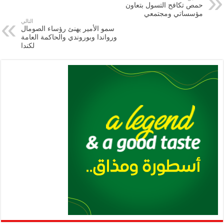
حمص تكافح التسول بتعاون
m
A
k
Li
مؤسساتي ومجتمعي
التالي
p
n
سمو الأمير يهنئ رؤساء الصومال
ورواندا وبوروندي والحاكمة العامة
p
k
لكندا