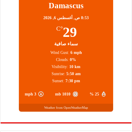
Damascus
8:53 ص,
أغسطس 6, 2026
29
°C
سماء صافية
Wind Gust:
6 mph
Clouds:
0%
Visibility:
10 km
Sunrise:
5:50 am
Sunset:
7:30 pm
3 mph
1010 mb
25 %
Weather from OpenWeatherMap