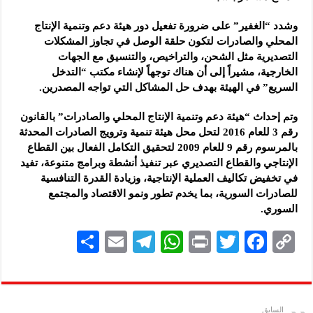
وشدد “الغفير” على ضرورة تفعيل دور هيئة دعم وتنمية الإنتاج
المحلي والصادرات لتكون حلقة الوصل في تجاوز المشكلات
التصديرية مثل الشحن، والتراخيص، والتنسيق مع الجهات
الخارجية، مشيراً إلى أن هناك توجهاً لإنشاء مكتب “التدخل
السريع” في الهيئة بهدف حل المشاكل التي تواجه المصدرين.
وتم إحداث “هيئة دعم وتنمية الإنتاج المحلي والصادرات” بالقانون
رقم 3 للعام 2016 لتحل محل هيئة تنمية وترويج الصادرات المحدثة
بالمرسوم رقم 9 للعام 2009 لتحقيق التكامل الفعال بين القطاع
الإنتاجي والقطاع التصديري عبر تنفيذ أنشطة وبرامج متنوعة، تفيد
في تخفيض تكاليف العملية الإنتاجية، وزيادة القدرة التنافسية
للصادرات السورية، بما يخدم تطور ونمو الاقتصاد والمجتمع
السوري.
S
E
Te
W
P
T
F
C
h
m
le
h
ri
wi
ac
o
ar
ai
gr
at
nt
tt
eb
p
e
l
a
s
er
oo
y
السابق