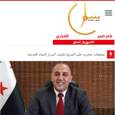
تشققات صخرية على المريخ تكشف أسرار المياه القديمة