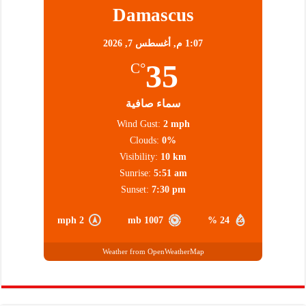
Damascus
1:07 م,
أغسطس 7, 2026
35
°C
سماء صافية
Wind Gust:
2 mph
Clouds:
0%
Visibility:
10 km
Sunrise:
5:51 am
Sunset:
7:30 pm
2 mph
1007 mb
24 %
Weather from OpenWeatherMap