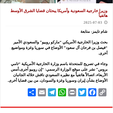
وزيرا خارجية السعودية وأمريكا يبحثان قضايا الشرق الأوسط
هاتفياً
2025-07-03
شام تايمز- متابعة
بحث وزيرا الخارجية الأمريكي “ماركو روبيو” والسعودي الأمير
“فيصل بن فرحان
آل سعود” الأوضاع في سوريا وغزة ومواضيع
أخرى.
وجاء في تصريح للمتحدثة باسم وزارة الخارجية الأمريكية “تامي
بروس” نشر على موقع الوزارة الرسمي: “إن روبيو أجرى،أمس
الأربعاء، اتصالاً هاتفياً مع نظيره السعودي ناقش خلاله الجانبان
الأوضاع بشأن إيران وسوريا وغزة والسودان، من بين قضايا أخرى.
S
E
Te
W
P
T
F
C
h
m
le
h
ri
wi
ac
o
ar
ai
gr
at
nt
tt
eb
p