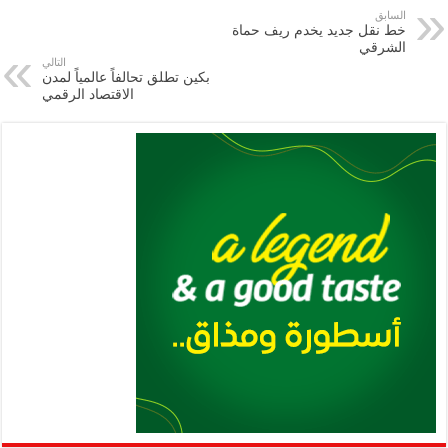
e
l
a
s
er
oo
y
السابق
خط نقل جديد يخدم ريف حماة
m
A
k
Li
الشرقي
التالي
p
n
بكين تطلق تحالفاً عالمياً لمدن
الاقتصاد الرقمي
p
k