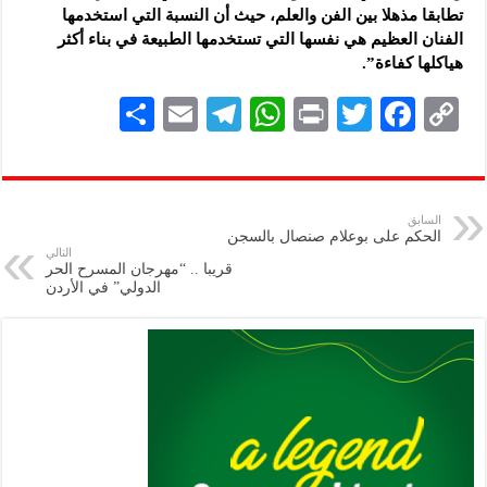
تطابقا مذهلا بين الفن والعلم، حيث أن النسبة التي استخدمها
الفنان العظيم هي نفسها التي تستخدمها الطبيعة في بناء أكثر
هياكلها كفاءة”.
S
E
Te
W
P
T
F
C
h
m
le
h
ri
wi
ac
o
ar
ai
gr
at
nt
tt
eb
p
e
l
a
s
er
oo
y
السابق
الحكم على بوعلام صنصال بالسجن
m
A
k
Li
التالي
قريبا .. “مهرجان المسرح الحر
p
n
الدولي” في الأردن
p
k