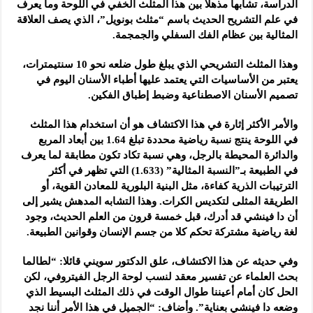
الدراسة، تشابها مذهلا بين هذا المثلث الخفي في اللوحة وما يعرف
في علم التشريح الحديث باسم “مثلث بونويل”، الذي يصف العلاقة
المثالية بين عظام الفك السفلي والجمجمة.
وهذا المثلث التشريحي الذي يبلغ طول ضلعه نحو 10 سنتيمترات،
يعتبر من الأساسيات التي يعتمد عليها أطباء الأسنان اليوم في
تصميم الأسنان الاصطناعية وضبط إطباق الفكين.
والأمر الأكثر إثارة في هذا الاكتشاف هو أن استخدام هذا المثلث
في اللوحة ينتج نسبة رياضية محددة تبلغ 1.64 بين أبعاد المربع
والدائرة المحيطة بالرجل، وهي نسبة تكاد تكون مطابقة لما يعرف
في الطبيعة بـ”النسبة المثالية” (1.633) التي تظهر في أكثر
الترتيبات الذرية كفاءة، مثل البنية البلورية للمعادن القوية، أو
الطريقة المثلى لتكديس الكرات. وهذا التشابه المدهش يشير إلى
أن دا فينشي قد أدرك، قبل خمسة قرون من العلم الحديث، وجود
لغة رياضية مشتركة تحكم كلا من جسم الإنسان وقوانين الطبيعة.
وفي حديثه عن هذا الاكتشاف، علق الدكتور سويني قائلا: “لطالما
بحث العلماء عن تفسير معقد لنسب لوحة الرجل الفيتروفي، لكن
الحل كان أمام أعيننا طوال الوقت في ذلك المثلث البسيط الذي
وضعه دا فينشي بعناية”. وأضاف: “الجميل في هذا الأمر أننا نجد