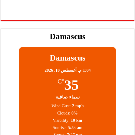
Damascus
Damascus
1:04 م,
أغسطس 10, 2026
35
°C
سماء صافية
Wind Gust:
2 mph
Clouds:
0%
Visibility:
10 km
Sunrise:
5:53 am
Sunset:
7:27 pm