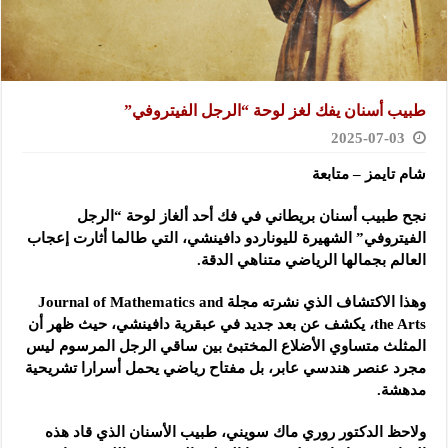
طبيب أسنان يفك لغز لوحة “الرجل الفيتروفي”
2025-07-03
شام تايمز – متابعة
نجح طبيب أسنان بريطاني في فك أحد ألغاز لوحة “الرجل
الفيتروفي” الشهيرة لليوناردو دافينشي، التي طالما أثارت إعجاب
العالم بجمالها الرياضي متناهي الدقة.
وهذا الاكتشاف الذي نشرته مجلة Journal of Mathematics and
the Arts، يكشف عن بعد جديد في عبقرية دافينشي، حيث ظهر أن
المثلث متساوي الأضلاع المختبئ بين ساقي الرجل المرسوم ليس
مجرد عنصر هندسي عابر، بل مفتاح رياضي يحمل أسرارا تشريحية
مدهشة.
ولاحظ الدكتور روري ماك سويني، طبيب الأسنان الذي قاد هذه