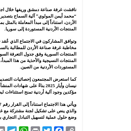
مجموعة “عمر الطيب ال
ناقشت غرفة صناعة دمشق وريفها خلال اجت
موقع “نيوز بيردز”: مشا
“محمد أيمن المولوي” آلية السماح
بتصدير 
شركة “قمم الجودة للمع
الأردن، استناداً إلى مبدأ المعاملة بالمثل ب
المنتجات الأردنية المستوردة إلى سوريا.
وتوافق المشاركون في الاجتماع الذي عُقد 
مخاطبة غرفة صناعة الأردن للمطالبة بالسم
المنتجات السورية وفق جدول التعرفة السوري
المنتجات النسيجية والأحذية من هذا المبدأ، و
المستوردات الأردنية من الصين.
كما استعرض المجتمعون إحصائيات التصدير
نيسان وأيار 2025 بناءً على شهادات
مؤكدين وجود آلية أردنية تمنح استثناءات ل
والذي ينص على تشكيل لجنة مشتركة مع غ
وضع حلول عملية لتسهيل التبادل التجاري بي