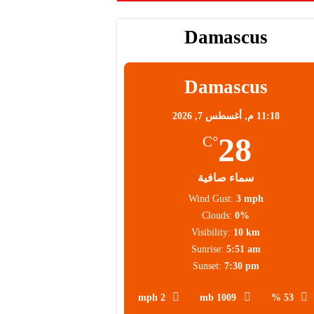
Damascus
Damascus
11:18 م,
أغسطس 7, 2026
28
°C
سماء صافية
Wind Gust:
3 mph
Clouds:
0%
Visibility:
10 km
Sunrise:
5:51 am
Sunset:
7:30 pm
2 mph
1009 mb
53 %