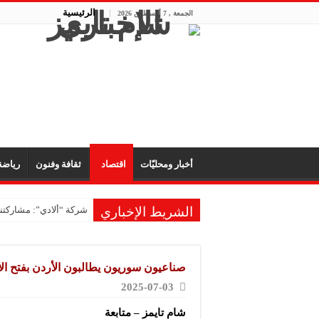
الرئيسية
الجمعة , 7 أغسطس 2026
أخبار ومحليّات
اقتصاد
ثقافة وفنون
رياض
الشريط الإخباري
شركة “ألادي”: مشاركتنا
شركة “أوبيكو” للبلاست
مشروع “رونق مهنا”: ال
صناعيون سوريون يطالبون الأردن بفتح الأ
معمل “أكسجين نبك”: ال
2025-07-03
شركة “ريبال”: شاركنا 
شام تايمز – متابعة