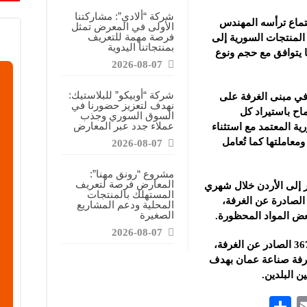
قابضة”: المعرض يشكل فرصة للقاء أصحاب الاختصاص وصناع القرار
شركة “ألادي”: مشاركتنا
ماع ترأسه المهندس
الأولى في المعرض تمثل
ركتنا في المعرض تهدف إلى الترويج للموقع وتعزيز حضوره الإعلامي
فرصة مهمة للتعريف
المنتجات السورية إلى
بمنتجاتنا اليدوية
دات الصناعية”: شاركنا بالمعرض لدعم مرحلة إعادة الإعمار في سوريا
ما يتوافق مع حجم ونوع
2026-08-07
شركة “أوبيكو” للبلاستيك:
في مبنى الغرفة على
نهدف لتعزيز حضورنا في
اح باستيراد كل
السوق السوري وجذب
عملاء جدد عبر المعارض
ة المعتمد مع استثناء
معاملتها كما تُعامل
2026-08-07
مشروع “رونق مهنا”:
المعارض فرصة لتعريف
 إلى الأردن خلال شهري
المستهلك بالمنتجات
 المنشأ الصادرة عن الغرفة،
المحلية ودعم المشاريع
الصغيرة
بعض المواد المحظورة.
2026-08-07
ويأتي هذا الاجتماع استناداً إلى القرار رقم 367 الصادر عن الغرفة،
رفة صناعة عمان بهدف
ن البلدين.