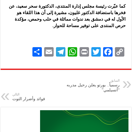
كما عبّرت رئيسة مجلس إدارة المنتدى، الدكتورة سحر سعيد، عن
فخرها باستضافة الدكتور غليون، مشيرة إلى أن هذا اللقاء هو
الأول له في دمشق بعد ندوات مماثلة في حلب وحمص، مؤكدة
حرص المنتدى على توفير مساحة للحوار.
S
E
Te
W
P
T
F
C
h
m
le
h
ri
wi
ac
o
ar
ai
gr
at
nt
tt
eb
p
e
l
a
s
er
oo
y
السابق
رسمياً.. بورتو يعلن رحيل مدربه
m
A
k
Li
“أنسيلمي”
التالي
p
n
فوائد وأضرار التوت
p
k