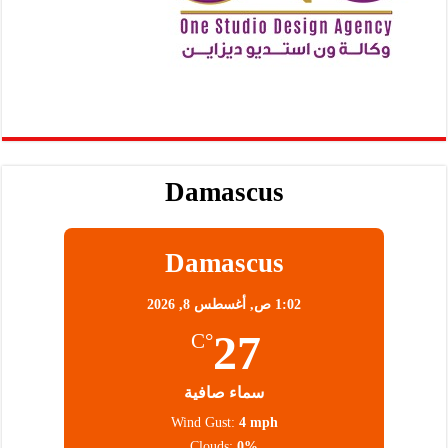
Damascus
Damascus
1:02 ص,
أغسطس 8, 2026
27
°C
سماء صافية
Wind Gust:
4 mph
Clouds:
0%