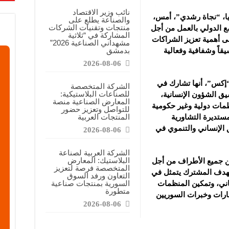
معارض التخصصية تبرز إمكانيات الصناعة المحلية وتدعم مرحلة إعادة الإعمار
نائب وزير الاقتصاد
يا، “نجاة رشدي”، أمس،
والصناعة يطلع على
عرض منصة لتعزيز الشراكات ودعم الصناعات البلاستيكية السورية
منتجات وتقنيات الشركات
ع الدولي بالعمل من أجل
المشاركة في “ثلاثية
ن”: المعارض المتخصصة تساهم في دعم الصناعة السورية وتعزيز حضور المنتجات ال
أهمية تعزيز الشراكات
مشهداني الصناعية 2026”
بدمشق
يقاً وشفافية وفعالية
2026-08-06
كس”، أنها تشارك في
الشركة المتخصصة
للصناعات البلاستيكية:
يق الشؤون الإنسانية،
المعارض الصناعية منصة
مات دولية وغير حكومية
للتواصل وتعزيز حضور
المنتجات العربية
مستديرة التشاورية
ق الإنساني والتنموي في
2026-08-06
الشركة العربية لصناعة
البلاستيك: المعارض
ن جميع الأطراف من أجل
المتخصصة فرصة لتعزيز
هدف المشترك يتمثل في
التعاون ورفد السوق
السورية بمنتجات صناعية
ساني، وتمكين المنظمات
متطورة
هارات وخبرات السوريين
2026-08-06