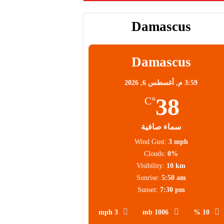
Damascus
محلية
Damascus
3:59 م,
أغسطس 6, 2026
38
°C
سماء صافية
Wind Gust:
3 mph
Clouds:
0%
Visibility:
10 km
Sunrise:
5:50 am
Sunset:
7:30 pm
3 mph
1006 mb
10 %