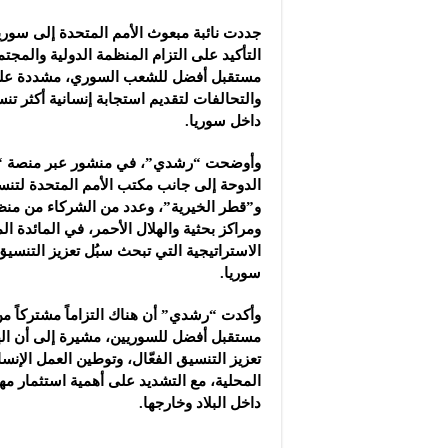
شركة “سوريا بلاست”: ال
جددت نائبة مبعوث الأمم المتحدة إلى سور
شركة “كاربوباتش”: الم
التأكيد على التزام المنظمة الدولية
والمجتم
شركة “جالكسي أوتوميش
مستقبل أفضل للشعب السوري، مشددة على 
والتحالفات لتقديم استجابة إنسانية أكثر تنس
داخل سوريا.
وأوضحت “رشدي”، في منشور عبر منصة “إ
الدوحة إلى جانب مكتب الأمم المتحدة لتنس
و”قطر الخيرية”، وعدد من الشركاء من منظ
ومراكز بحثية والهلال الأحمر، في المائدة ال
الاستراتيجية التي تبحث سبُل تعزيز التنسي
سوريا.
وأكدت “رشدي” أن هناك التزاماً مشتركاً م
مستقبل أفضل للسوريين، مشيرة إلى أن ال
تعزيز التنسيق الفعّال، وتوطين العمل الإن
المحلية، مع التشديد على أهمية استثمار م
داخل البلاد وخارجها.