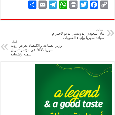
S
E
Te
W
P
T
F
C
h
m
le
h
ri
wi
ac
o
ar
ai
gr
at
nt
tt
eb
p
e
l
a
s
er
oo
y
السابق
بيان سعودي إندونيسي يدعو لاحترام
m
A
k
Li
سيادة سوريا وإنهاء العقوبات
التالي
p
n
وزير الصناعة والاقتصاد يعرض رؤية
سوريا 2035 في مؤتمر تمويل
p
k
التنمية بإشبيلية