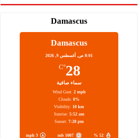
Damascus
Damascus
8:01 ص,
أغسطس 9, 2026
28
°C
سماء صافية
Wind Gust:
2 mph
Clouds:
0%
Visibility:
10 km
Sunrise:
5:52 am
Sunset:
7:28 pm
3 mph
1007 mb
52 %