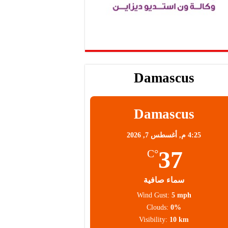
Damascus
Damascus
4:25 م,
أغسطس 7, 2026
37
°C
سماء صافية
Wind Gust:
5 mph
Clouds:
0%
Visibility:
10 km