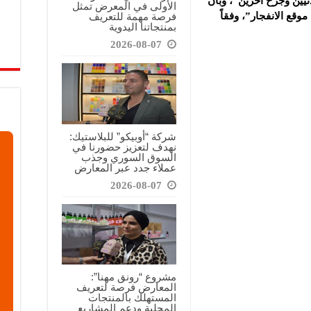
يين وجرح آخرين”، وبأن
الأولى في المعرض تمثل
فرصة مهمة للتعريف
قع الانفجار”، وفقاً
بمنتجاتنا اليدوية
2026-08-07
شركة “أوبيكو” للبلاستيك:
نهدف لتعزيز حضورنا في
السوق السوري وجذب
عملاء جدد عبر المعارض
2026-08-07
مشروع “رونق مهنا”:
المعارض فرصة لتعريف
المستهلك بالمنتجات
المحلية ودعم المشاريع