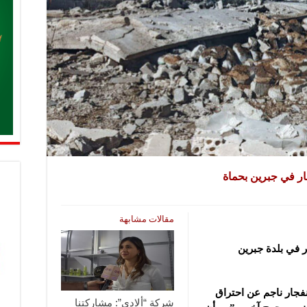
جار في جبرين بحماة
مقالات مشابهة
ر في بلدة جبرين
فجار ناجم عن احتراق
شركة “ألادي”: مشاركتنا