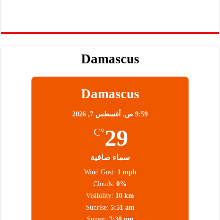
Damascus
Damascus
9:59 ص,
أغسطس 7, 2026
29
°C
سماء صافية
Wind Gust:
1 mph
Clouds:
0%
Visibility:
10 km
Sunrise:
5:51 am
Sunset:
7:30 pm