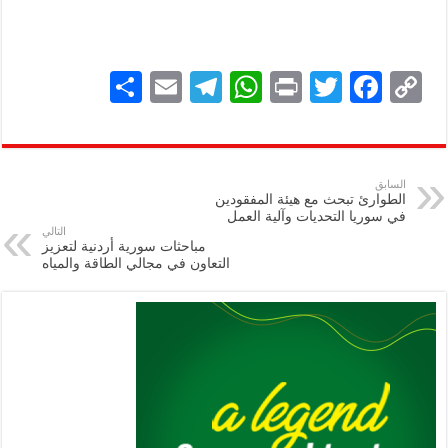
S
E
Te
W
P
T
F
C
h
m
le
h
ri
wi
ac
o
ar
ai
gr
at
nt
tt
eb
p
e
l
a
s
er
oo
y
السابق
الطوارئ تبحث مع هيئة المفقودين
m
A
k
Li
في سوريا التحديات وآلية العمل
التالي
p
n
مباحثات سورية أردنية لتعزيز
التعاون في مجالي الطاقة والمياه
p
k