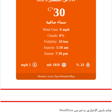
9:01 ص,
أغسطس 6, 2026
30
°C
سماء صافية
Wind Gust:
0 mph
Clouds:
0%
Visibility:
10 km
Sunrise:
5:50 am
Sunset:
7:30 pm
1 mph
1010 mb
24 %
Weather from OpenWeatherMap
شام تايمز الإخباري بدعم من
WordPress