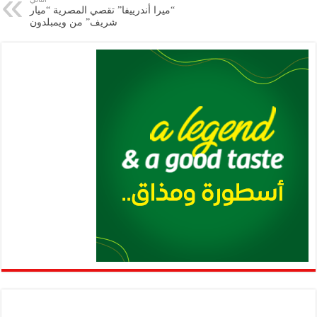
“ميرا أندرييفا” تقصي المصرية “ميار
p
k
شريف” من ويمبلدون