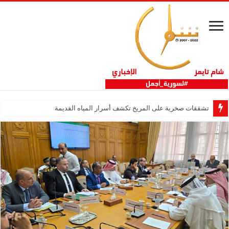
تشققات صخرية على المريخ تكشف أسرار المياه القديمة