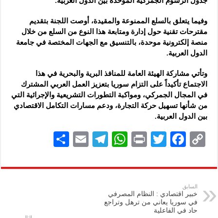
جدول الرسوم الجمركية الموحدة بين الدول العربية.
وفيما يتعلق بالسلع الممنوعة والمقيدة، أوصت اللجنة بتقديم
مقترحات تقنية حول إدارة ومتابعة هذا النوع من السلع من خلال
منصة إلكترونية موحدة، بالتنسيق مع الجهات المختصة في جامعة
الدول العربية.
وتأتي مشاركة الهيئة العامة للمنافذ البرية والبحرية في هذا
الاجتماع تأكيداً على التزام سوريا بتعزيز العمل العربي المشترك
في المجال الجمركي، ومواكبة التطورات التشريعية والإجرائية التي
من شأنها تسهيل حركة التجارة، ودعم مسارات التكامل الاقتصادي
بين الدول العربية.
S
E
Te
W
P
T
F
C
h
m
le
h
ri
wi
ac
o
ar
ai
gr
at
nt
tt
eb
p
e
l
a
s
er
oo
y
السابق
خبير اقتصادي : النظام المصرفي
m
A
k
Li
في سوريا يعاني من ترهل وتراجع
حاد في الفاعلية
p
n
التالي