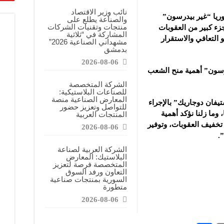
نائب وزير الاقتصاد
يا “غير بيدرسون”
والصناعة يطلع على
منتجات وتقنيات الشركات
جزء كبير من
العقوبات
المشاركة في “ثلاثية
 التعافي والاستقرار
مشهداني الصناعية 2026”
بدمشق
2026-08-06
يدرسون” أهمية منح الشعب
الشركة المتخصصة
للصناعات البلاستيكية:
المعارض الصناعية منصة
فان دوجاريك” بالإجراء
للتواصل وتعزيز حضور
 وما زلنا نؤكد أهمية
المنتجات العربية
تخفيف العقوبات، وتوفير
2026-08-06
.
الشركة العربية لصناعة
البلاستيك: المعارض
المتخصصة فرصة لتعزيز
التعاون ورفد السوق
السورية بمنتجات صناعية
متطورة
2026-08-06