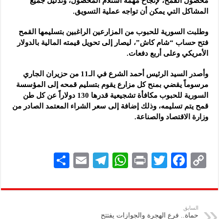
محصول القمح، لإنجاح مهمة استلام المحصول، وتذليل جميع
المشاكل التي يمكن أن تواجه عملية التسويق.
وطلبت السورية للحبوب من المزارعين الراغبين بتسليمها القمح
فتح حساب “شام كاش”، ليصار إلى تحويل قيمته المالية بالدولار
الأمريكي وعلى أربع دفعات.
وأصدر السيد الرئيس أحمد الشرع في الـ11 من حزيران الجاري
مرسوماً يقضي بمنح كل مزارع يقوم بتسليم قمحه إلى المؤسسة
السورية للحبوب مكافأة تشجيعية قدرها 130 دولاراً عن كل طن
قمح يتم تسليمه، وذلك إضافة إلى سعر الشراء المعتمد الصادر من
وزارة الاقتصاد والصناعة.
S
E
Te
W
P
T
F
C
h
m
le
h
ri
wi
ac
o
ar
ai
gr
at
nt
tt
eb
p
e
l
a
s
er
oo
y
السابق
حماة.. فرع الهجرة والجوازات يفتتح