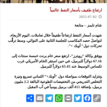
ارتفاع طفيف بأسعار النفط عالمياً
2025-07-02
شام تايمز – متابعة
شهدت أسعار النفط ارتفاعاً طفيفاً خلال تعاملات، اليوم الأربعاء،
لتواصلَ حصد المكاسب للجلسة الثانية على التوالي
، وسط ترقُّب
تحركات دول” أوبك +”.
ووفق وكالة “رويترز”، ارتفع سعر خام برنت خمسة سنتات إلى
67.16 دولاراً للبرميل، في حين استقر الخام الأمريكي غرب
تكساس الوسيط عند 65.45 دولاراً للبرميل.
وتتزايد التوقعات بمواصلة دول “أوبك+” الثماني تسريع وتيرة
التخلص التدريجي من التخفيضات الطوعية البالغة 2.2 مليون
برميل، بإضافة 411 ألف برميل يومياً في آب المقبل.
S
E
Te
W
P
T
F
C
h
m
le
h
ri
wi
ac
o