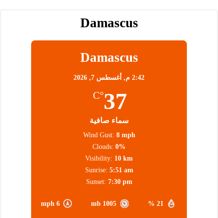
Damascus
Damascus
2:42 م,
أغسطس 7, 2026
37
°C
سماء صافية
Wind Gust:
8 mph
Clouds:
0%
Visibility:
10 km
Sunrise:
5:51 am
Sunset:
7:30 pm
6 mph
1005 mb
21 %