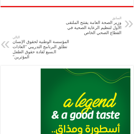
ar
ai
gr
at
nt
tt
eb
p
e
l
a
s
er
oo
y
السابق
وزير الصحة العامة يفتتح الملتقى
m
A
k
Li
الأول لتنظيم الرعاية الصحية في
القطاع الصحي الخاص
p
n
التالي
المؤسسة الوطنية لحقوق الإنسان
p
k
تطلق البرنامج التدريبي “العادات
ااـسبع لقادة حقوق الطفل
المؤثرين”