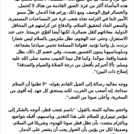
هذه المأساة أكثر من غزة. الصور القادمة من هناك لا تُحتمل،
والخسائر فوق الوصف. ومع ذلك، ورغم هذا الدمار، ظلّ سمو
الأمير ثابتا في التزامه تجاه شعب غزة عبر المساعدات المستمرة،
والسعي الجاد لتحقيق السلام، والدفاع عن كرامتهم في المحافل
الدولية. معاناتهم تُثقل ضمائرنا، لكنها أيضا تُقوّي عزيمتنا. حتى عند
الاستفزاز، وحتى عند الهجوم، نظل ملتزمين بالسلام ليس شعارا
نردده، بل واجبا نؤديه. فقواتنا المسلحة تحمي سيادتنا بشجاعة،
ودبلوماسيونا يبنون الجسور بصمت، وفي خضم كل ذلك، يظل
شعبنا واقفا، موحّدا. وكما قال نبينا الحبيب محمد صلى الله عليه
وسلم: (ألا أخبركم بأفضل من درجة الصلاة والصيام والصدقة؟
إصلاح ذات البين)”.
ووجه معاليه رسالة إلى الجيل القادم بقوله: “لا تظنوا أن السلام
سذاجة. إنه أصعب من الحرب، لكنه يستحق كل جهد. إنه أقوى من
السخرية، وأعلى صوتا من العنف”.
واختتم معاليه كلمته بالقول: “باسم شعب قطر، أتوجه بالشكر إلى
مؤتمر تيبيراري للسلام على هذا التقدير. وباسمهم، أقبله بتواضع،
وبالتزام متجدد: بأن تظل قطر صوتا للهدوء، وشريكا في السلام،
وصديقا لكل من يؤمن بأن الحوار يجب أن ينتصر على الدمار.