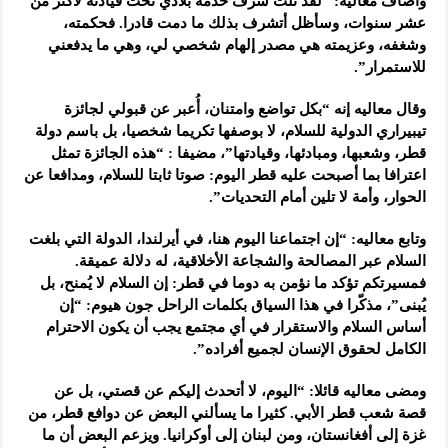
وأضاف معاليه: “لقد نلت شرف خدمة بلادي تحت قيادته لأكثر من
عشر سنوات، وسأظل أتشرف بذلك ما دمت قادرا. فحكمته،
وشغفه، وعزيمته هي مصدر إلهام شخصي لي، وهي ما يدفعني
للاستمرار”.
وقال معاليه إنه “بكل تواضع وامتنان، أُعبر عن قبولي لجائزة
تيبيراري الدولية للسلام، لا بوصفها تكريما شخصيا، بل باسم دولة
قطر، وشعبها، ومبادئها، وقيادتها”، مضيفا : “هذه الجائزة تمثل
اعترافا بما أصبحت عليه قطر اليوم: صوتا ثابتا للسلام، ومدافعا عن
الحوار، وأمة لا تلين أمام التحديات”.
وتابع معاليه: “إن اجتماعنا اليوم هنا، في أيرلندا، الدولة التي بلغت
السلام عبر المصالحة والشجاعة الأخلاقية، له دلالة عميقة.
فمسيرتكم تؤكد ما نؤمن به دوما في قطر: إن السلام لا يُمنح، بل
يُبنى”، مذكّرا في هذا السياق بكلمات الراحل جون هيوم: “إن
أساس السلام والاستقرار في أي مجتمع يجب أن يكون الاحترام
الكامل لحقوق الإنسان لجميع أفراده”.
ومضى معاليه قائلا: “اليوم، لا أتحدث إليكم عن قصتي، بل عن
قصة شعب قطر الأبي. كثيرا ما يسألني البعض عن دوافع قطر، من
غزة إلى أفغانستان، ومن لبنان إلى أوكرانيا. ويزعم البعض أن ما