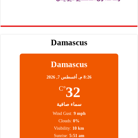
Damascus
Damascus
8:26 م,
أغسطس 7, 2026
32
°C
سماء صافية
Wind Gust:
9 mph
Clouds:
0%
Visibility:
10 km
Sunrise:
5:51 am