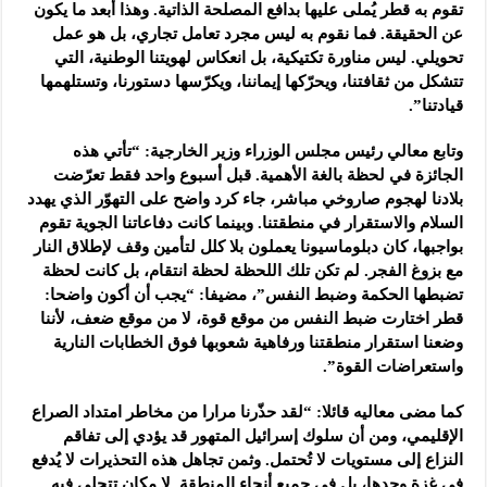
تقوم به قطر يُملى عليها بدافع المصلحة الذاتية. وهذا أبعد ما يكون
عن الحقيقة. فما نقوم به ليس مجرد تعامل تجاري، بل هو عمل
تحويلي. ليس مناورة تكتيكية، بل انعكاس لهويتنا الوطنية، التي
تتشكل من ثقافتنا، ويحرّكها إيماننا، ويكرّسها دستورنا، وتستلهمها
قيادتنا”.
وتابع معالي رئيس مجلس الوزراء وزير الخارجية: “تأتي هذه
الجائزة في لحظة بالغة الأهمية. قبل أسبوع واحد فقط تعرّضت
بلادنا لهجوم صاروخي مباشر، جاء كرد واضح على التهوّر الذي يهدد
السلام والاستقرار في منطقتنا. وبينما كانت دفاعاتنا الجوية تقوم
بواجبها، كان دبلوماسيونا يعملون بلا كلل لتأمين وقف لإطلاق النار
مع بزوغ الفجر. لم تكن تلك اللحظة لحظة انتقام، بل كانت لحظة
تضبطها الحكمة وضبط النفس”، مضيفا: “يجب أن أكون واضحا:
قطر اختارت ضبط النفس من موقع قوة، لا من موقع ضعف، لأننا
وضعنا استقرار منطقتنا ورفاهية شعوبها فوق الخطابات النارية
واستعراضات القوة”.
كما مضى معاليه قائلا: “لقد حذّرنا مرارا من مخاطر امتداد الصراع
الإقليمي، ومن أن سلوك إسرائيل المتهور قد يؤدي إلى تفاقم
النزاع إلى مستويات لا تُحتمل. وثمن تجاهل هذه التحذيرات لا يُدفع
في غزة وحدها، بل في جميع أنحاء المنطقة. لا مكان تتجلى فيه