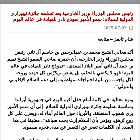
رئيس مجلس الوزراء وزير الخارجية بعد تسلمه جائزة تيبيراري
الدولية للسلام: سمو الأمير نموذج نادر للقيادة في عالم اليوم
2025-07-02
شام تايمز – متابعة
أكد معالي الشيخ محمد بن عبدالرحمن بن جاسم آل ثاني رئيس
مجلس الوزراء وزير الخارجية، أن حضرة صاحب السمو الشيخ تميم
بن حمد آل ثاني أمير البلاد المفدى، “نموذج نادر للقيادة في عالم
اليوم؛ فهو لا يكتفي بالحكم، بل يشعر، ويكرّس كل جهده وروحه
لكل واجب، من تلبية احتياجات مواطنيه، إلى دعم السلام الإقليمي
والدولي”.
ونوه معاليه، في كلمة أمام حفل أقيم اليوم في جمهورية أيرلندا
بمناسبة تسليمه جائزة تيبيراري الدولية للسلام، إلى أن سمو الأمير
يرى شعوب المنطقة، والأبرياء حول العالم أبناء له، ويحزن على كل
روحٍ تُزهق، ويؤمن بأن السلام إرث يجب صيانته”، مضيفا في هذا
الصدد أن الكلمات تعجز عن التعبير عن مدى فخره بسموه.