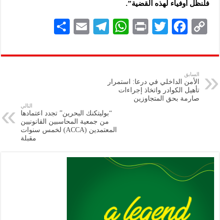
فلنظل أوفياء لهذه القضية”.
S
E
Te
W
P
T
F
C
h
m
le
h
ri
wi
ac
o
ar
ai
gr
at
nt
tt
eb
p
e
l
a
s
er
oo
y
السابق
الأمن الداخلي في درعا: استمرار
m
A
k
Li
تأهيل الكوادر واتخاذ إجراءات
صارمة بحق المتجاوزين
p
n
التالي
“بوليتكنك البحرين” تجدد اعتمادها
p
k
من جمعية المحاسبين القانونيين
المعتمدين (ACCA) لخمس سنوات
مقبلة