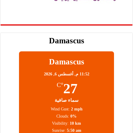
Damascus
Damascus
11:52 م,
أغسطس 6, 2026
27
°C
سماء صافية
Wind Gust:
2 mph
Clouds:
0%
Visibility:
10 km
Sunrise:
5:50 am