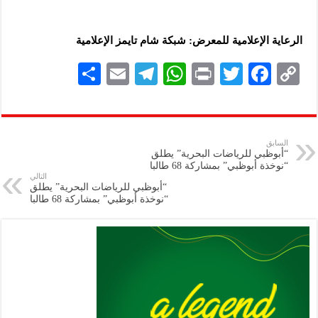
الرعاية الإعلامية للمعرض: شبكة شام تايمز الإعلامية
S
E
Te
W
P
T
F
C
h
m
le
h
ri
wi
ac
o
ar
ai
gr
at
nt
tt
eb
p
e
l
a
s
er
oo
y
السابق
“أبوظبي للرياضات البحرية” يطلق
m
A
k
Li
“نوخذة أبوظبي” بمشاركة 68 طالبا
التالي
p
n
“أبوظبي للرياضات البحرية” يطلق
“نوخذة أبوظبي” بمشاركة 68 طالبا
p
k