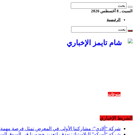
السبت , 8 أغسطس 2026
الرئيسية
أخبار ومحليّات
اقتصاد
ثقافة وفنون
رياضة
منوعات
شراكة إعلامية
معارض متخصصة
تغطيات خاصة
الشريط الإخباري
شركة “ألادي”: مشاركتنا الأولى في المعرض تمثل فرصة مهمة للت
شركة “أوبيكو” للبلاستيك: نهدف لتعزيز حضورنا في السوق ال