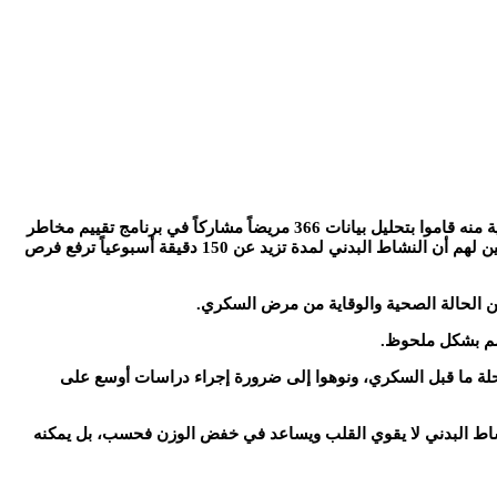
وأشارت مجلة “Cardiovascular Diabetology – Endocrinology Reports” إلى أن العلماء الكولمبيين وأثناء دراستهم لمرض السكري وطرق الوقاية منه قاموا بتحليل بيانات 366 مريضاً مشاركاً في برنامج تقييم مخاطر
القلب والأوعية الدموية بين عامي 2019 و2023، وراجعوا البيانات التي تتعلق بالنشاط البدني لهؤلاء الناس والبيانات التي تتعلق بحالتهم الصحية، وتبين لهم أن النشاط البدني لمدة تزيد عن 150 دقيقة أسبوعياً ترفع فرص
جسم بشكل ملحوظ.
حلة ما قبل السكري، ونوهوا إلى ضرورة إجراء دراسات أوسع على
نشاط البدني لا يقوي القلب ويساعد في خفض الوزن فحسب، بل يمكنه