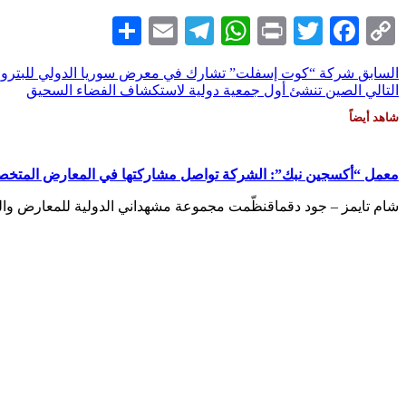
Share
Telegram
Email
WhatsApp
Print
Twitter
Facebook
Copy
Link
السابق
شركة “كوت إسفلت” تشارك في معرض سوريا الدولي للبترول و
التالي
الصين تنشئ أول جمعية دولية لاستكشاف الفضاء السحيق
شاهد أيضاً
معمل “أكسجين نبك”: الشركة تواصل مشاركتها في المعارض المتخصصة 
شام تايمز – جود دقماقنظّمت مجموعة مشهداني الدولية للمعارض والم