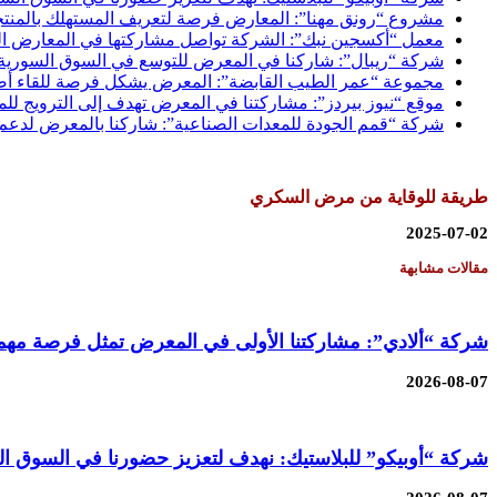
مشروع “رونق مهنا”: المعارض فرصة لتعريف المستهلك بالمنتج
معمل “أكسجين نبك”: الشركة تواصل مشاركتها في المعارض الم
شركة “ريبال”: شاركنا في المعرض للتوسع في السوق السورية 
مجموعة “عمر الطيب القابضة”: المعرض يشكل فرصة للقاء أص
موقع “نيوز بيردز”: مشاركتنا في المعرض تهدف إلى الترويج لل
شركة “قمم الجودة للمعدات الصناعية”: شاركنا بالمعرض لدعم 
طريقة للوقاية من مرض السكري
2025-07-02
مقالات مشابهة
شركة “ألادي”: مشاركتنا الأولى في المعرض تمثل فرصة مهمة ل
2026-08-07
شركة “أوبيكو” للبلاستيك: نهدف لتعزيز حضورنا في السوق 