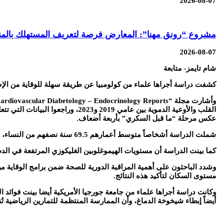
2026-08-07
مشروع “رونق مهنا”: المعارض فرصة لتعريف المستهلك بالمنت
2026-08-07
شام تايمز- متابعة
كشفت دراسة أجراها علماء من كولومبيا عن طريقة سهلة للوقاية من الإص
عكس مرحلة “ما قبل السكري” بأربعة أضعاف.
شملت الدراسة أشخاصاً متوسط أعمارهم 69.5 سنة نصفهم من النساء، وأظهرت النتائج أن التمارين المنتظمة كانت العامل الأكثر فاعلية في تحسين الحالة الصحية والوقاية من مرض السكري.
كما بينت الدراسة أن مستويات الهيموغلوبين الغليكوزي المرتفعة في ا
وشدد الباحثون على أهمية المراقبة الدورية للصحة ضمن برامج الوقاية
مستوى السكان لتأكيد هذه النتائج.
وكانت دراسة أجراها علماء من جامعة جورجيا الأمريكية أيضا بينت فوا
أيضاً إبطاء شيخوخة الدماغ، وأن الممارسة المنتظمة للتمارين الرياضية ت