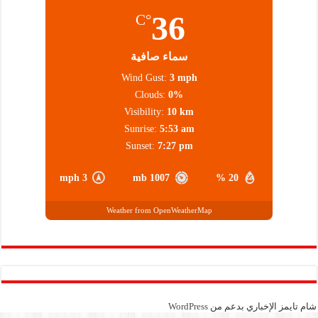
36
°C
سماء صافية
Wind Gust:
3 mph
Clouds:
0%
Visibility:
10 km
Sunrise:
5:53 am
Sunset:
7:27 pm
3 mph
1007 mb
20 %
Weather from OpenWeatherMap
شام تايمز الإخباري بدعم من
WordPress