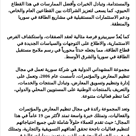
والمستدامة، وتبادل الخبرات وأفضل الممارسات في هذا القطاع
الحيوي، كما يسعى لتعزيز الشراكات بين القطاعين العام والخاص،
ودعم الاستثمارات المستقبلية في مشاريع الطاقة في سوريا
والمنطقة.
كما يُعدّ سيربيترو فرصة مثالية لعقد الصفقات، واستكشاف الفرص
الاستثمارية، والاطلاع على التوجهات والسياسات الجديدة في
قطاع الطاقة، مما يجعله حدثاً محورياً في رسم ملامح مستقبل
الطاقة في سوريا والشرق الأوسط.
مجموعة المشهداني الدولية هي شركة سورية تعمل في مجال
تنظيم المعارض والمؤتمرات، تأسست عام 2006، وتعمل على
إدارة وتنظيم وتسويق المعارض، وتبادل المنتجات والخدمات،
والتعريف بالمنتجات الوطنية على المستويين المحلي والدولي،
كما تنظم فعاليات متنوعة.
وتعد المجموعة رائدة في مجال تنظيم المعارض والمؤتمرات
والفعاليات، وتمتلك خبرة واسعة تمتد لأكثر من 19 عاماً في هذا
المجال؛ حيث تقدم للعملاء حلولاً شاملة تلبي جميع احتياجاتهم
لتنظيم فعاليات ناجحة تحقق أهدافهم التسويقية والتجارية، وتمتلك
فريق من الخبراء المحترفين الذين يتمتعون بمهارات عالية في