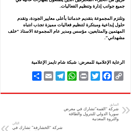
جميع جوانب إدارة وتنظيم الفعاليات.
وتلتزم المجموعة بتقديم خدماتنا بأعلى معايير الجودة، وتقدم
حلول إبداعية ومبتكرة لتنظيم فعاليات مميزة تجذب انتباه
المهتمين والمتابعين، مؤسس ومدير عام المجموعة الاستاذ “خلف
مشهداني”.
الرعاية الإعلامية للمعرض: شبكة شام تايمز الإعلامية
S
E
Te
W
P
T
F
C
h
m
le
h
ri
wi
ac
o
ar
ai
gr
at
nt
tt
eb
p
e
l
a
s
er
oo
y
السابق
شركة “القمة”تشارك في معرض
m
A
k
Li
سوريا الدولي للبترول والطاقة
والثروة المعدنية
p
n
التالي
شركة “الخشارفة” تشارك في